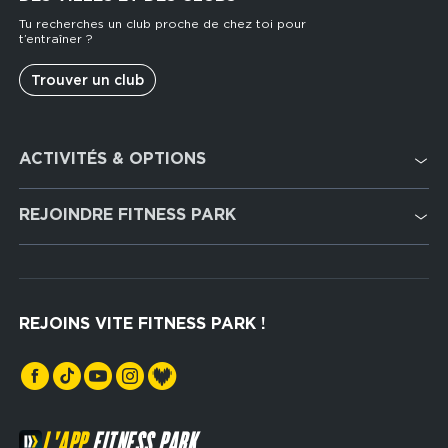
Tu recherches un club proche de chez toi pour
t’entraîner ?
Trouver un club
Footer
ACTIVITÉS & OPTIONS
services
Cardio Training
REJOINDRE FITNESS PARK
Musculation
Recrutement
Hyrox Zone
Rejoindre notre réseau
Cross Training
REJOINS VITE FITNESS PARK !
Espaces sports de force
L'APP
FITNESS PARK