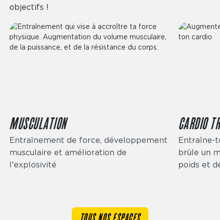
objectifs !
MUSCULATION
CARDIO TR
Entraînement de force, développement
Entraîne-t
musculaire et amélioration de
brûle un m
l'explosivité
poids et 
TOUS NOS ESPACES