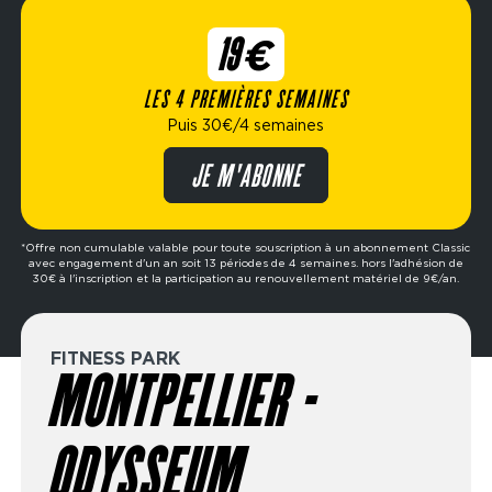
19€
LES 4 PREMIÈRES SEMAINES
Puis 30€/4 semaines
JE M'ABONNE
*Offre non cumulable valable pour toute souscription à un abonnement Classic
avec engagement d'un an soit 13 périodes de 4 semaines. hors l'adhésion de
30€ à l'inscription et la participation au renouvellement matériel de 9€/an.
FITNESS PARK
MONTPELLIER -
ODYSSEUM