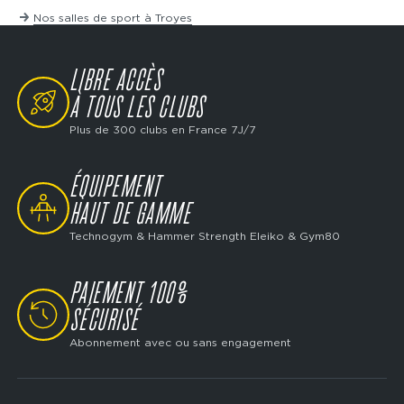
Nos salles de sport à Troyes
LIBRE ACCÈS
SVG
À TOUS LES CLUBS
Plus de 300 clubs en France 7J/7
ÉQUIPEMENT
SVG
HAUT DE GAMME
Technogym & Hammer Strength Eleiko & Gym80
PAIEMENT 100%
SVG
SÉCURISÉ
Abonnement avec ou sans engagement