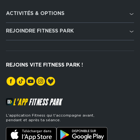
Footer
ACTIVITÉS & OPTIONS
services
Cardio Training
REJOINDRE FITNESS PARK
Musculation
Recrutement
Hyrox Zone
Rejoindre notre réseau
Cross Training
REJOINS VITE FITNESS PARK !
Espaces sports de force
L'APP
FITNESS PARK
L'application Fitness qui t'accompagne avant,
pendant et après ta séance.