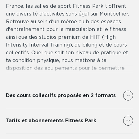
France, les salles de sport Fitness Park t'offrent
une diversité d'activités sans égal sur Montpellier.
Retrouve au sein d'un même club des espaces
d'entraînement pour la musculation et le fitness
ainsi que des studios premium de HIIT (High
Intensity Interval Training), de biking et de cours
collectifs. Quel que soit ton niveau de pratique et
ta condition physique, nous mettons à ta
disposition des équipements pour te permettre
d'atteindre tes objectifs sportif.
Avec 2 clubs Fitness Park répartis sur Montpellier,
Des cours collectifs proposés en 2 formats
vous avez la possibilité de t'entraîner à proximité
de ton lieu de travail ou de ton domicile. Tu
Un format virtuel élaborés par nos coachs de
bénéficies également d'un accès illimité à toutes
fitness et répartis en catégories différentes, allant
Tarifs et abonnements Fitness Park
les salles de sport à Montpellier et en France :
du HIIT au yoga et disponibles gratuitement dans
plus aucune excuse pour ne pas s'entraîner. Nos
les clubs de Montpellier. Ces entrainements sont
Nous proposons 3 abonnements avec ou sans