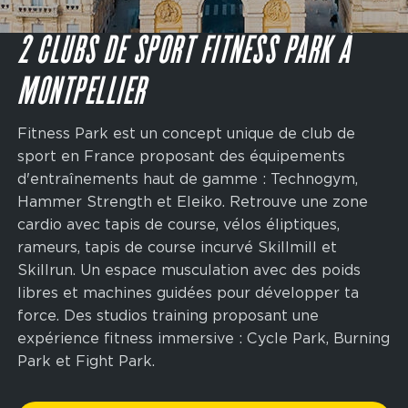
Main
navigation
JE M'INSCRIS
CTA
2 CLUBS DE SPORT FITNESS PARK À
MONTPELLIER
Fitness Park est un concept unique de club de
sport en France proposant des équipements
d'entraînements haut de gamme : Technogym,
Hammer Strength et Eleiko. Retrouve une zone
cardio avec tapis de course, vélos éliptiques,
rameurs, tapis de course incurvé Skillmill et
Skillrun. Un espace musculation avec des poids
libres et machines guidées pour développer ta
force. Des studios training proposant une
expérience fitness immersive : Cycle Park, Burning
Park et Fight Park.