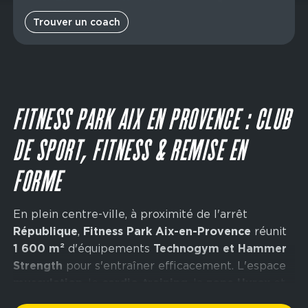
Main
Vendredi
06:00 - 23:00
Jeudi
08:00 - 21:00
navigation
Samedi
06:00 - 23:00
Vendredi
08:00 - 21:00
Trouver un coach
CTA
Dimanche
06:00 - 23:00
Samedi
09:00 - 19:00
Dimanche
10:00 - 16:00
FITNESS PARK AIX EN PROVENCE : CLUB
DE SPORT, FITNESS & REMISE EN
FORME
En plein centre-ville, à proximité de l'arrêt
République
,
Fitness Park Aix-en-Provence
réunit
1 600 m²
d'équipements
Technogym et Hammer
Strength
pour s'entraîner efficacement. L'espace
musculation
, le
cardio-training
, la
zone Hyrox
et
l'espace
abdos-stretch
couvrent tous les objectifs.