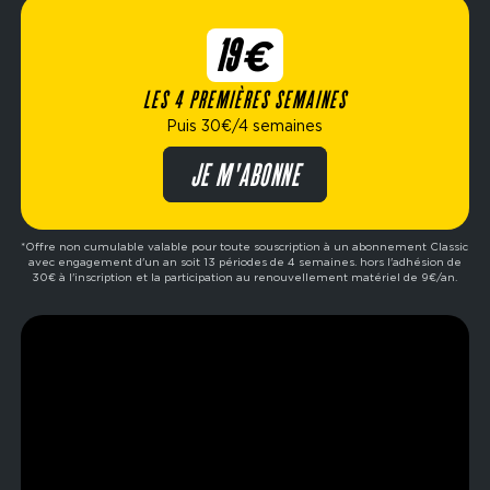
19€
L'
espace sports de force
pour les pratiquants
exigeants et le
Burning Park
réservé aux abonnés
LES 4 PREMIÈRES SEMAINES
Ultimate, dédié aux séances haute intensité, font
Puis 30€/4 semaines
de ce club une adresse incontournable du centre
d'Aix.
JE M'ABONNE
*Offre non cumulable valable pour toute souscription à un abonnement Classic
avec engagement d'un an soit 13 périodes de 4 semaines. hors l'adhésion de
30€ à l'inscription et la participation au renouvellement matériel de 9€/an.