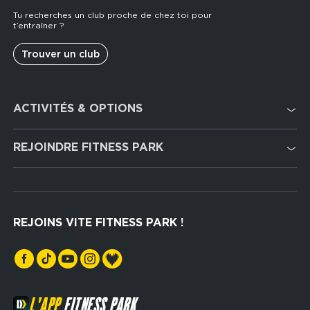
Tu recherches un club proche de chez toi pour
t’entraîner ?
Trouver un club
Footer
ACTIVITÉS & OPTIONS
services
Cardio Training
REJOINDRE FITNESS PARK
Musculation
Recrutement
Hyrox Zone
Rejoindre notre réseau
Cross Training
REJOINS VITE FITNESS PARK !
Espaces sports de force
L'APP
FITNESS PARK