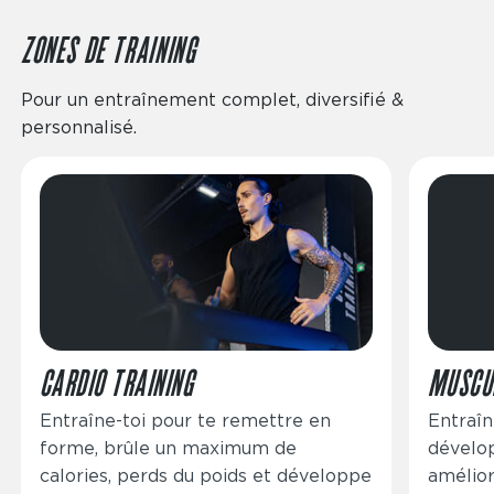
ZONES DE TRAINING
Pour un entraînement complet, diversifié &
personnalisé.
Image
Image
CARDIO TRAINING
MUSCU
Entraîne-toi pour te remettre en
Entraîn
forme, brûle un maximum de
dévelo
calories, perds du poids et développe
amélior