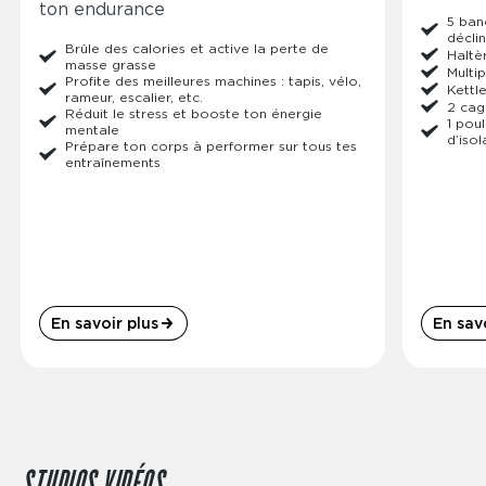
ton endurance
5 ban
décli
Brûle des calories et active la perte de
Haltè
masse grasse
Multi
Profite des meilleures machines : tapis, vélo,
Kettl
rameur, escalier, etc.
2 cag
Réduit le stress et booste ton énergie
1 poul
mentale
d’isol
Prépare ton corps à performer sur tous tes
entraînements
En savoir plus
En savo