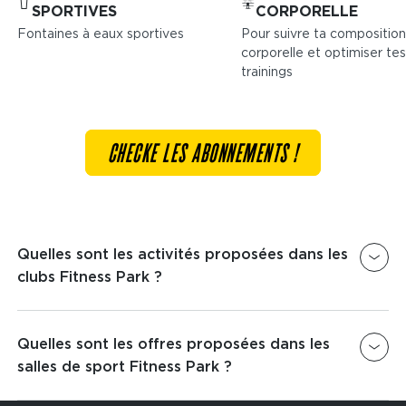
SPORTIVES
CORPORELLE
Fontaines à eaux sportives
Pour suivre ta composition
corporelle et optimiser tes
trainings
CHECKE LES ABONNEMENTS !
Quelles sont les activités proposées dans les
clubs Fitness Park ?
Nous proposons dans tous les clubs Fitness Park
un espace
Quelles sont les offres proposées dans les
Musculation
,
Cardio
&
Cross-Training
afin que tu puisses venir t'entraîner dans les
salles de sport Fitness Park ?
meilleures conditions.