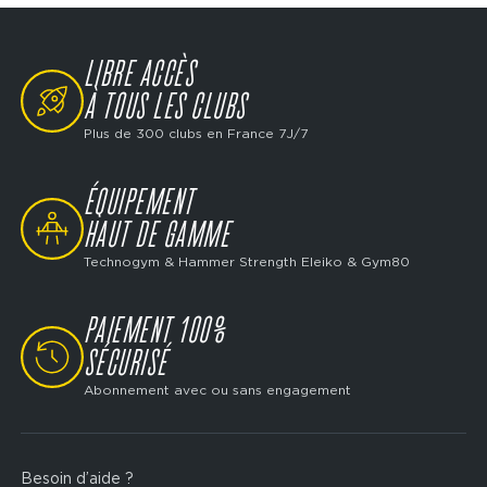
LIBRE ACCÈS
SVG
À TOUS LES CLUBS
Plus de 300 clubs en France 7J/7
ÉQUIPEMENT
SVG
HAUT DE GAMME
Technogym & Hammer Strength Eleiko & Gym80
PAIEMENT 100%
SVG
SÉCURISÉ
Abonnement avec ou sans engagement
Besoin d’aide ?
Footer