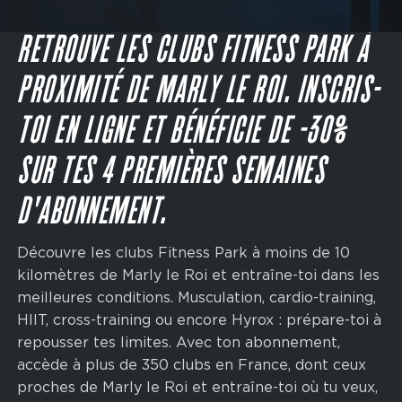
Main
navigation
JE M'INSCRIS
CTA
RETROUVE LES CLUBS FITNESS PARK À
PROXIMITÉ DE MARLY LE ROI. INSCRIS-
TOI EN LIGNE ET BÉNÉFICIE DE -30%
SUR TES 4 PREMIÈRES SEMAINES
D'ABONNEMENT.
Découvre les clubs Fitness Park à moins de 10
kilomètres de Marly le Roi et entraîne-toi dans les
meilleures conditions. Musculation, cardio-training,
HIIT, cross-training ou encore Hyrox : prépare-toi à
repousser tes limites. Avec ton abonnement,
accède à plus de 350 clubs en France, dont ceux
proches de Marly le Roi et entraîne-toi où tu veux,