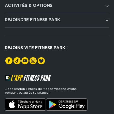
Footer
ACTIVITÉS & OPTIONS
services
Cardio Training
REJOINDRE FITNESS PARK
Musculation
Recrutement
Hyrox Zone
Rejoindre notre réseau
Cross Training
REJOINS VITE FITNESS PARK !
Espaces sports de force
L'APP
FITNESS PARK
L'application Fitness qui t'accompagne avant,
pendant et après ta séance.