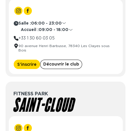
Salle :
06:00 - 23:00
Lundi
06:00 - 23:00
Accueil :
09:00 - 18:00
Mardi
06:00 - 23:00
Lundi
09:00 - 21:00
+33 1 30 60 03 05
Mercredi
06:00 - 23:00
Mardi
09:00 - 21:00
90 avenue Henri Barbusse, 78340 Les Clayes sous
Jeudi
06:00 - 23:00
Mercredi
09:00 - 21:00
Bois
Vendredi
06:00 - 23:00
Jeudi
09:00 - 21:00
Samedi
06:00 - 23:00
Vendredi
09:00 - 21:00
Découvrir le club
S'inscrire
Dimanche
06:00 - 23:00
Samedi
09:00 - 18:00
Dimanche
Fermé
FITNESS PARK
SAINT-CLOUD