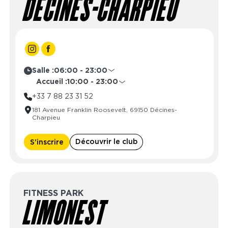
DÉCINES-CHARPIEU
Salle :
06:00 - 23:00
Lundi
06:00 - 23:00
Accueil :
10:00 - 23:00
Mardi
06:00 - 23:00
Lundi
09:00 - 23:00
+33 7 88 23 31 52
Mercredi
06:00 - 23:00
Mardi
09:00 - 23:00
181 Avenue Franklin Roosevelt, 69150 Décines-
Jeudi
06:00 - 23:00
Mercredi
09:00 - 23:00
Charpieu
Vendredi
06:00 - 23:00
Jeudi
09:00 - 23:00
Samedi
06:00 - 23:00
Vendredi
09:00 - 23:00
Découvrir le club
S'inscrire
Dimanche
06:00 - 23:00
Samedi
10:00 - 23:00
Dimanche
10:00 - 23:00
FITNESS PARK
LIMONEST