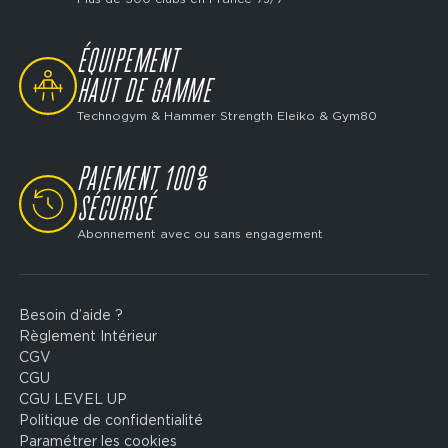
ÉQUIPEMENT
SVG
HAUT DE GAMME
Technogym & Hammer Strength Eleiko & Gym80
PAIEMENT 100%
SVG
SÉCURISÉ
Abonnement avec ou sans engagement
Besoin d’aide ?
Footer
Règlement Intérieur
legal
CGV
CGU
CGU LEVEL UP
Politique de confidentialité
Paramétrer les cookies