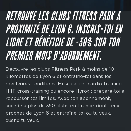
Main
navigation
JE M'INSCRIS
CTA
RETROUVE LES CLUBS FITNESS PARK À
PROXIMITÉ DE LYON 6. INSCRIS-TOI EN
LIGNE ET BÉNÉFICIE DE -30% SUR TON
PREMIER MOIS D'ABONNEMENT.
Découvre les clubs Fitness Park à moins de 10
kilomètres de Lyon 6 et entraîne-toi dans les
meilleures conditions. Musculation, cardio-training,
HIIT, cross-training ou encore Hyrox : prépare-toi à
repousser tes limites. Avec ton abonnement,
accède à plus de 350 clubs en France, dont ceux
proches de Lyon 6 et entraîne-toi où tu veux,
quand tu veux.