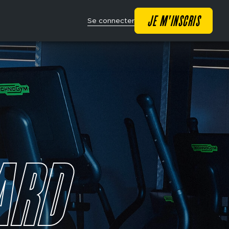
Main
JE M'INSCRIS
Se connecter
navigation
CTA
ARD