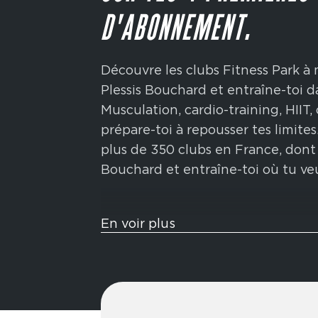
D'ABONNEMENT.
Découvre les clubs Fitness Park à 
Plessis Bouchard et entraîne-toi d
Musculation, cardio-training, HIIT,
prépare-toi à repousser tes limit
plus de 350 clubs en France, dont
Bouchard et entraîne-toi où tu ve
Tu veux t’entraîner comme un athl
En voir plus
sont pensées pour te challenger 
fonctionnels inspirés de la compéti
sled push, ski-erg et bien plus enc
endurance, ta force et ta conditio