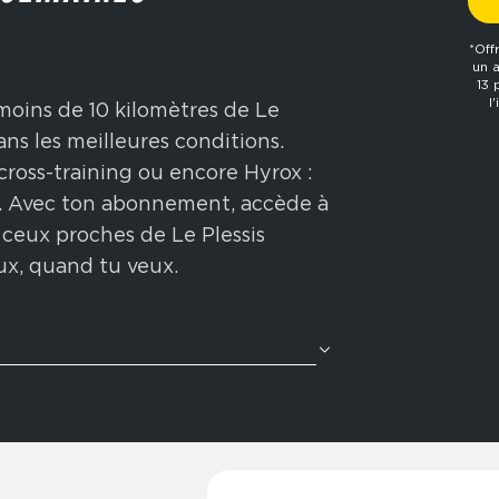
*Off
un 
13 
l
moins de 10 kilomètres de Le
ans les meilleures conditions.
 cross-training ou encore Hyrox :
es. Avec ton abonnement, accède à
 ceux proches de Le Plessis
ux, quand tu veux.
ète ? Nos zones cross-training
avec des enchaînements
tion Hyrox : rameur, wall balls,
ore. Idéal pour améliorer ton
n physique globale.