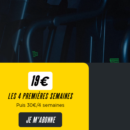
19€
LES 4 PREMIÈRES SEMAINES
Puis 30€/4 semaines
JE M'ABONNE