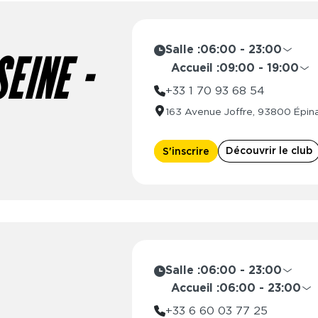
Salle :
06:00 - 23:00
EINE -
Lundi
06:00 - 2
Accueil :
09:00 - 19:00
Mardi
06:00 - 2
Lundi
08:30 
+33 1 70 93 68 54
Mercredi
06:00 - 2
Mardi
08:30 
163 Avenue Joffre, 93800 Épin
Jeudi
06:00 - 2
Mercredi
08:30 
Vendredi
06:00 - 2
Jeudi
08:30 
Découvrir le club
Samedi
06:00 - 2
S'inscrire
Vendredi
08:30 
Dimanche
06:00 - 2
Samedi
09:00 
Dimanche
10:00 
Salle :
06:00 - 23:00
Lundi
06:00 - 2
Accueil :
06:00 - 23:00
Mardi
06:00 - 2
Lundi
06:00 
+33 6 60 03 77 25