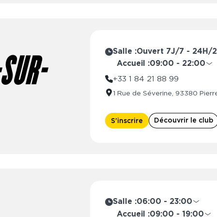
Salle :
Ouvert 7J/7 - 24H/
-SUR-
Accueil :
09:00 - 22:00
Lundi
09:00 
+33 1 84 21 88 99
Mardi
09:00 
1 Rue de Séverine, 93380 Pierre
Mercredi
09:00 
Jeudi
09:00 
Découvrir le club
S'inscrire
Vendredi
09:00 
Samedi
09:00 
Dimanche
10:00 
Salle :
06:00 - 23:00
Lundi
06:00 - 2
Accueil :
09:00 - 19:00