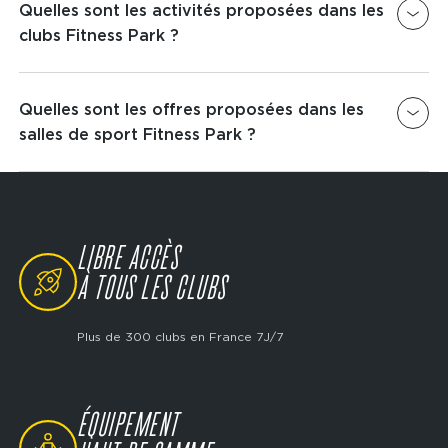
Quelles sont les activités proposées dans les
clubs Fitness Park ?
Nous proposons dans tous les clubs Fitness Park
un espace
Quelles sont les offres proposées dans les
Musculation
,
Cardio
&
Cross-Training
afin que tu puisses venir t'entraîner dans les
salles de sport Fitness Park ?
meilleures conditions.
Fitness Park te propose plusieurs offres au choix
dès 19€/ 4 semaines* : Avec ou Sans Engagement
avec l'offre classique, Access + et Ultimate et
LIBRE ACCÈS
l'offre Jeunes.
Découvre-les !
SVG
À TOUS LES CLUBS
Plus de 300 clubs en France 7J/7
ÉQUIPEMENT
SVG