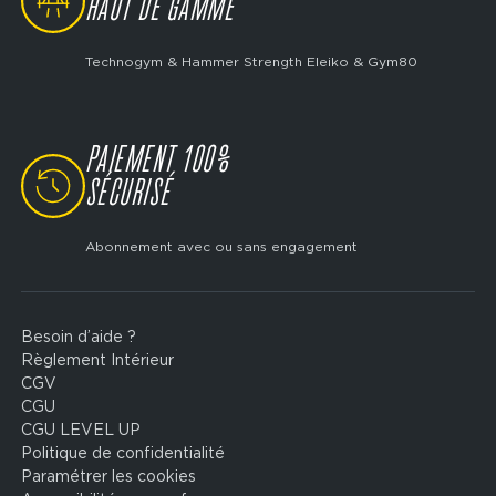
HAUT DE GAMME
Technogym & Hammer Strength Eleiko & Gym80
PAIEMENT 100%
SVG
SÉCURISÉ
Abonnement avec ou sans engagement
Besoin d’aide ?
Footer
Règlement Intérieur
legal
CGV
CGU
CGU LEVEL UP
Politique de confidentialité
Paramétrer les cookies