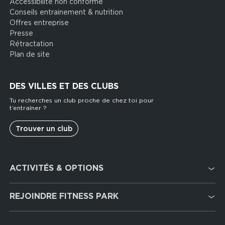
Accessibilité non conforme
Conseils entrainement & nutrition
Offres entreprise
Presse
Rétractation
Plan de site
DES VILLES ET DES CLUBS
Tu recherches un club proche de chez toi pour
t’entraîner ?
Trouver un club
Footer
ACTIVITÉS & OPTIONS
services
Cardio Training
REJOINDRE FITNESS PARK
Musculation
Recrutement