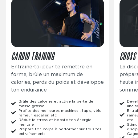
Image
Image
CARDIO TRAINING
CROSS 
Entraîne-toi pour te remettre en
La disc
forme, brûle un maximum de
prépara
calories, perds du poids et développe
haute in
ton endurance
sommeil
Brûle des calories et active la perte de
Dével
masse grasse
une s
Profite des meilleures machines : tapis, vélo,
Entraî
rameur, escalier, etc.
rameur
Réduit le stress et booste ton énergie
etc.
mentale
Stimu
Prépare ton corps à performer sur tous tes
discip
entraînements
Gagne