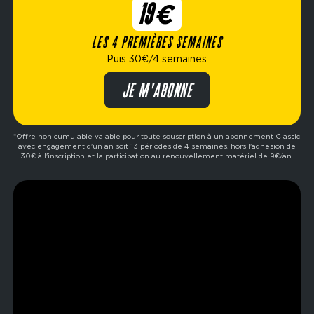
19€
Le
Burning Park
réservé aux abonnés Ultimate, le
Studio Athletic
et le
Studio Bike
font de ce club
LES 4 PREMIÈRES SEMAINES
du Val-d'Oise une adresse complète pour varier et
Puis 30€/4 semaines
intensifier ses entraînements.
JE M'ABONNE
*Offre non cumulable valable pour toute souscription à un abonnement Classic
avec engagement d'un an soit 13 périodes de 4 semaines. hors l'adhésion de
30€ à l'inscription et la participation au renouvellement matériel de 9€/an.