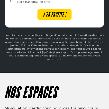
Park par email et sms
Les informations recueillies font l'objet d'un traitement informatique destiné à
traiter votre demande d'informations. Les destinataires des données sont les
administrateurs du site. Conformément à la loi "informatique et libertés" du 6
janvier 1978 modifiée en 2004, vous bénéficiez d'un droit d'accès et de
rectification aux informations qui vous concernent, que vous pouvez exercer
en vous adressant à contact@fp-fr.staging.arexpo.fr . Vous pouvez également,
pour des motifs légitimes, vous opposer au traitement des données vous
concernant.
NOS ESPACES
Musculation, cardio training, cross training, cours