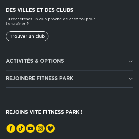
DES VILLES ET DES CLUBS
Tu recherches un club proche de chez toi pour
t’entraîner ?
Trouver un club
Footer
ACTIVITÉS & OPTIONS
services
Cardio Training
REJOINDRE FITNESS PARK
Musculation
Recrutement
Hyrox Zone
Rejoindre notre réseau
Cross Training
REJOINS VITE FITNESS PARK !
Espaces sports de force