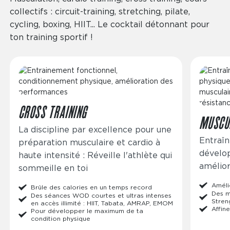
collectifs : circuit-training, stretching, pilate,
cycling, boxing, HIIT... Le cocktail détonnant pour
ton training sportif !
Image
Image
CROSS TRAINING
MUSCU
La discipline par excellence pour une
Entraîn
préparation musculaire et cardio à
dévelo
haute intensité : Réveille l'athlète qui
amélior
sommeille en toi
Améli
Brûle des calories en un temps record
Des m
Des séances WOD courtes et ultras intenses
Stren
en accès illimité : HIIT, Tabata, AMRAP, EMOM
Affine
Pour développer le maximum de ta
condition physique