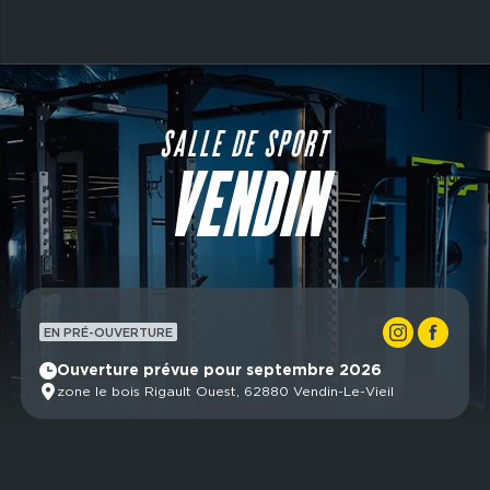
Aller
au
contenu
Main
principal
navigation
SALLE DE SPORT
VENDIN
EN PRÉ-OUVERTURE
Main
navigation
Ouverture prévue pour septembre 2026
CTA
zone le bois Rigault Ouest, 62880 Vendin-Le-Vieil