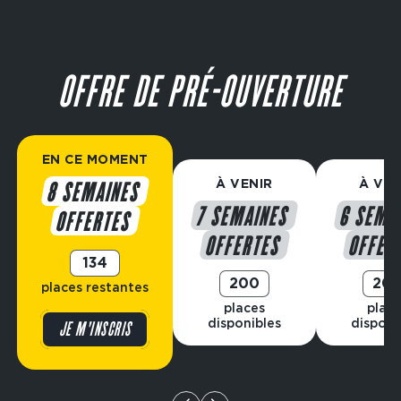
Main
navigation
CTA
OFFRE DE PRÉ-OUVERTURE
EN CE MOMENT
À VENIR
À VEN
8 SEMAINES
7 SEMAINES
6 SEMA
OFFERTES
OFFERTES
OFFER
134
200
20
places restantes
places
plac
disponibles
disponi
JE M'INSCRIS