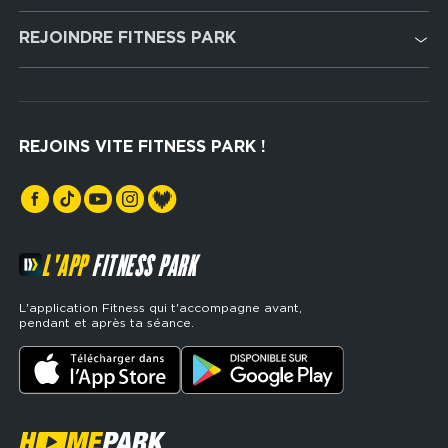
Cardio Training
REJOINDRE FITNESS PARK
Musculation
Recrutement
Hyrox Zone
Rejoindre notre réseau
Cross Training
REJOINS VITE FITNESS PARK !
Espaces sports de force
L'APP
FITNESS PARK
L'application Fitness qui t'accompagne avant,
pendant et après ta séance.