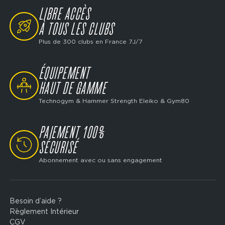
dès 19€/ 4 semaines* : Avec ou Sans Engagement
LIBRE ACCÈS
avec l'offre classique, Access + et Ultimate et
SVG
l'offre Jeunes.
Découvre-les !
À TOUS LES CLUBS
Plus de 300 clubs en France 7J/7
ÉQUIPEMENT
SVG
HAUT DE GAMME
Technogym & Hammer Strength Eleiko & Gym80
PAIEMENT 100%
SVG
SÉCURISÉ
Abonnement avec ou sans engagement
Besoin d’aide ?
Footer
Règlement Intérieur
legal
CGV