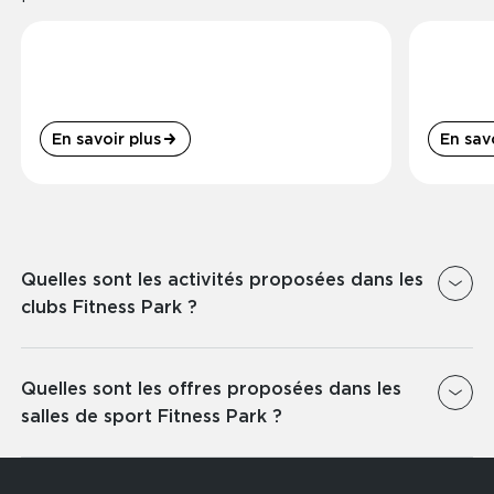
En savoir plus
En savo
Quelles sont les activités proposées dans les
clubs Fitness Park ?
Nous proposons dans tous les clubs Fitness Park
un espace
Quelles sont les offres proposées dans les
Musculation
,
Cardio
&
Cross-Training
afin que tu puisses venir t'entraîner dans les
salles de sport Fitness Park ?
meilleures conditions.
Fitness Park te propose plusieurs offres au choix