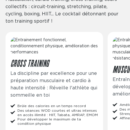
collectifs : circuit-training, stretching, pilate,
cycling, boxing, HIIT... Le cocktail détonnant pour
ton training sportif !
Image
Image
CROSS TRAINING
MUSCU
La discipline par excellence pour une
Entraîn
préparation musculaire et cardio à
dévelo
haute intensité : Réveille l'athlète qui
amélior
sommeille en toi
Améli
Brûle des calories en un temps record
Des m
Des séances WOD courtes et ultras intenses
Stren
en accès illimité : HIIT, Tabata, AMRAP, EMOM
Affine
Pour développer le maximum de ta
condition physique