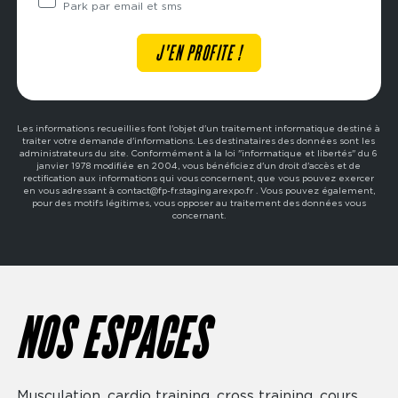
Park par email et sms
Les informations recueillies font l'objet d'un traitement informatique destiné à
traiter votre demande d'informations. Les destinataires des données sont les
administrateurs du site. Conformément à la loi "informatique et libertés" du 6
janvier 1978 modifiée en 2004, vous bénéficiez d'un droit d'accès et de
rectification aux informations qui vous concernent, que vous pouvez exercer
en vous adressant à contact@fp-fr.staging.arexpo.fr . Vous pouvez également,
pour des motifs légitimes, vous opposer au traitement des données vous
concernant.
NOS ESPACES
Musculation, cardio training, cross training, cours