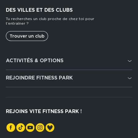
DES VILLES ET DES CLUBS
Tu recherches un club proche de chez toi pour
t’entraîner ?
Trouver un club
Footer
ACTIVITÉS & OPTIONS
services
Cardio Training
REJOINDRE FITNESS PARK
Musculation
Recrutement
Hyrox Zone
Rejoindre notre réseau
Cross Training
REJOINS VITE FITNESS PARK !
Espaces sports de force