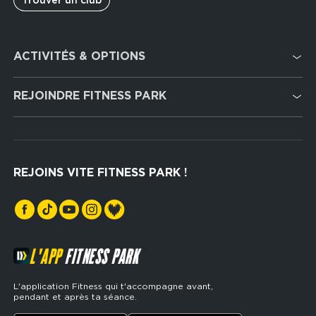
Trouver un club
Footer
ACTIVITÉS & OPTIONS
services
Cardio Training
REJOINDRE FITNESS PARK
Musculation
Recrutement
Hyrox Zone
Rejoindre notre réseau
Cross Training
REJOINS VITE FITNESS PARK !
Espaces sports de force
L'APP
FITNESS PARK
L'application Fitness qui t'accompagne avant,
pendant et après ta séance.