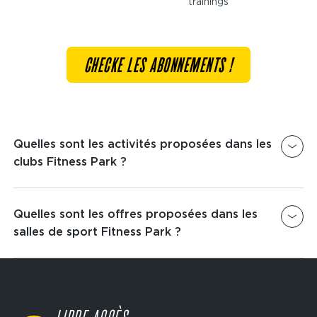
trainings
CHECKE LES ABONNEMENTS !
Quelles sont les activités proposées dans les
clubs Fitness Park ?
Nous proposons dans tous les clubs Fitness Park
un espace
Quelles sont les offres proposées dans les
Musculation
,
Cardio
&
Cross-Training
afin que tu puisses venir t'entraîner dans les
salles de sport Fitness Park ?
meilleures conditions.
Fitness Park te propose plusieurs offres au choix
dès 19€/ 4 semaines* : Avec ou Sans Engagement
avec l'offre classique, Access + et Ultimate et