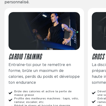
personnalisé.
Image
Image
CARDIO TRAINING
CROSS 
Entraîne-toi pour te remettre en
La disc
forme, brûle un maximum de
prépara
calories, perds du poids et développe
haute in
ton endurance
sommeil
Brûle des calories et active la perte de
Dével
masse grasse
une s
Profite des meilleures machines : tapis, vélo,
Entraî
rameur, escalier, etc.
rameur
Réduit le stress et booste ton énergie
etc.