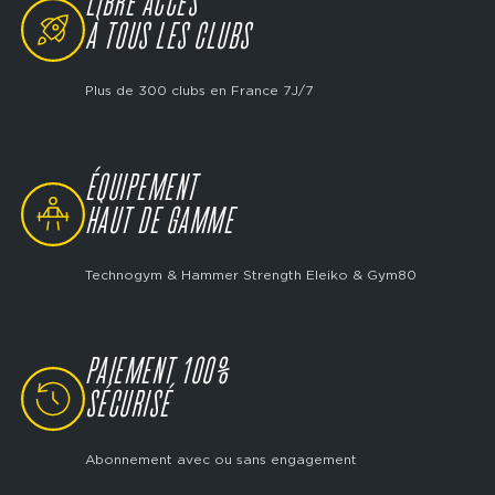
LIBRE ACCÈS
l'offre Jeunes.
Découvre-les !
SVG
À TOUS LES CLUBS
Plus de 300 clubs en France 7J/7
ÉQUIPEMENT
SVG
HAUT DE GAMME
Technogym & Hammer Strength Eleiko & Gym80
PAIEMENT 100%
SVG
SÉCURISÉ
Abonnement avec ou sans engagement