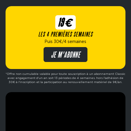
objectif soit de te muscler, t’affiner ou te remettre
en forme, Fitness Park t’accompagne dans ta
réussite personnelle.
19€
LES 4 PREMIÈRES SEMAINES
Puis 30€/4 semaines
JE M'ABONNE
*Offre non cumulable valable pour toute souscription à un abonnement Classic
avec engagement d'un an soit 13 périodes de 4 semaines. hors l'adhésion de
30€ à l'inscription et la participation au renouvellement matériel de 9€/an.