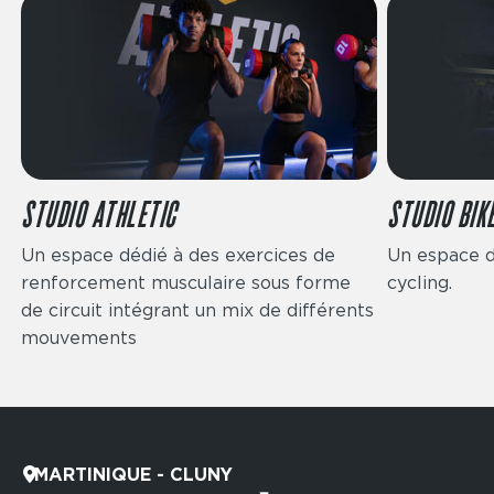
STUDIO ATHLETIC
STUDIO BIK
Un espace dédié à des exercices de
Un espace d
renforcement musculaire sous forme
cycling.
de circuit intégrant un mix de différents
mouvements
MARTINIQUE - CLUNY