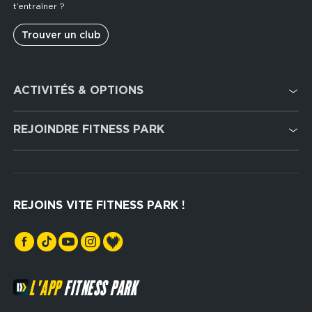
t’entraîner ?
Trouver un club
Footer
ACTIVITÉS & OPTIONS
services
Cardio Training
REJOINDRE FITNESS PARK
Musculation
Recrutement
Hyrox Zone
Rejoindre notre réseau
Cross Training
REJOINS VITE FITNESS PARK !
Espaces sports de force
L'APP
FITNESS PARK