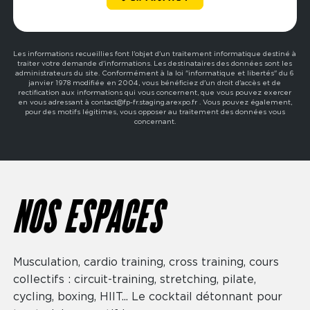
Les informations recueillies font l'objet d'un traitement informatique destiné à
traiter votre demande d'informations. Les destinataires des données sont les
administrateurs du site. Conformément à la loi "informatique et libertés" du 6
janvier 1978 modifiée en 2004, vous bénéficiez d'un droit d'accès et de
rectification aux informations qui vous concernent, que vous pouvez exercer
en vous adressant à contact@fp-fr.staging.arexpo.fr . Vous pouvez également,
pour des motifs légitimes, vous opposer au traitement des données vous
concernant.
NOS ESPACES
Musculation, cardio training, cross training, cours
collectifs : circuit-training, stretching, pilate,
cycling, boxing, HIIT... Le cocktail détonnant pour