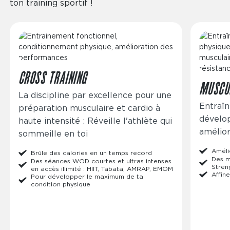
ton training sportif !
Image
Image
CROSS TRAINING
MUSCU
La discipline par excellence pour une
Entraîn
préparation musculaire et cardio à
dévelo
haute intensité : Réveille l'athlète qui
amélior
sommeille en toi
Améli
Brûle des calories en un temps record
Des m
Des séances WOD courtes et ultras intenses
Stren
en accès illimité : HIIT, Tabata, AMRAP, EMOM
Affine
Pour développer le maximum de ta
condition physique