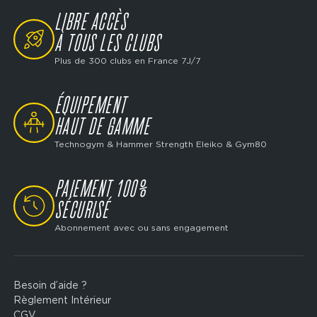
LIBRE ACCÈS
SVG
À TOUS LES CLUBS
Plus de 300 clubs en France 7J/7
ÉQUIPEMENT
SVG
HAUT DE GAMME
Technogym & Hammer Strength Eleiko & Gym80
PAIEMENT 100%
SVG
SÉCURISÉ
Abonnement avec ou sans engagement
Besoin d’aide ?
Footer
Règlement Intérieur
legal
CGV