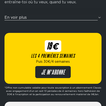
entraîne-toi où tu veux, quand tu veux.
Tu veux t’entraîner comme un athlète ? Nos zones
En voir plus
cross-training sont pensées pour te challenger
avec des enchaînements fonctionnels inspirés de
la compétition Hyrox : rameur, wall balls, sled
push, ski-erg et bien plus encore. Idéal pour
19€
améliorer ton endurance, ta force et ta condition
physique globale.
LES 4 PREMIÈRES SEMAINES
Puis 30€/4 semaines
Élue meilleure marque de fitness de l’année,
Fitness Park propose des formules flexibles
JE M'ABONNE
adaptées à ton mode de vie : abonnement dès
19€/4 semaines, options avec ou sans engagement,
formule premium, etc. Prêt à passer à l’action ?
*Offre non cumulable valable pour toute souscription à un abonnement Classic
avec engagement d'un an soit 13 périodes de 4 semaines. hors l'adhésion de
Réserve ta séance d’essai gratuite dans le club de
30€ à l'inscription et la participation au renouvellement matériel de 9€/an.
ton choix et fais le premier pas vers tes objectifs.