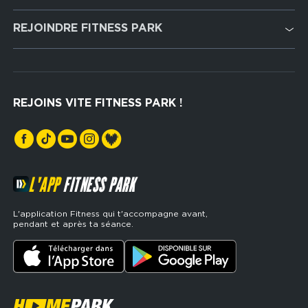
Cardio Training
REJOINDRE FITNESS PARK
Musculation
Recrutement
Hyrox Zone
Rejoindre notre réseau
Cross Training
REJOINS VITE FITNESS PARK !
Espaces sports de force
L'APP
FITNESS PARK
L'application Fitness qui t'accompagne avant,
pendant et après ta séance.