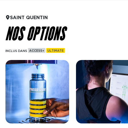
SAINT QUENTIN
NOS OPTIONS
INCLUS DANS
ACCESS+
ULTIMATE
Image
Image