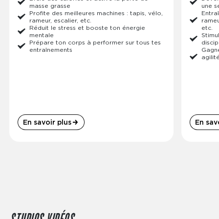
masse grasse
une s
Profite des meilleures machines : tapis, vélo,
Entraî
rameur, escalier, etc.
rameur
Réduit le stress et booste ton énergie
etc.
mentale
Stimu
Prépare ton corps à performer sur tous tes
discip
entraînements
Gagne
agilit
En savoir plus
En savo