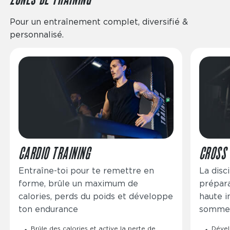
Pour un entraînement complet, diversifié &
personnalisé.
Image
Image
CARDIO TRAINING
CROSS 
Entraîne-toi pour te remettre en
La disc
forme, brûle un maximum de
prépara
calories, perds du poids et développe
haute in
ton endurance
sommeil
Brûle des calories et active la perte de
Dével