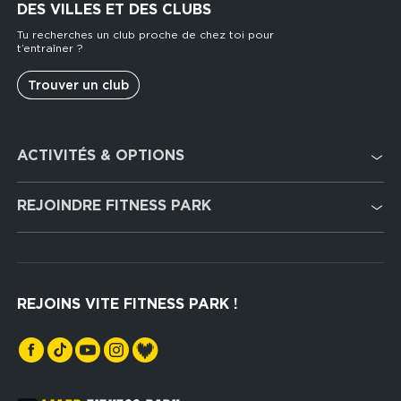
DES VILLES ET DES CLUBS
Tu recherches un club proche de chez toi pour
t’entraîner ?
Trouver un club
Footer
ACTIVITÉS & OPTIONS
services
Cardio Training
REJOINDRE FITNESS PARK
Musculation
Recrutement
Hyrox Zone
Rejoindre notre réseau
Cross Training
REJOINS VITE FITNESS PARK !
Espaces sports de force