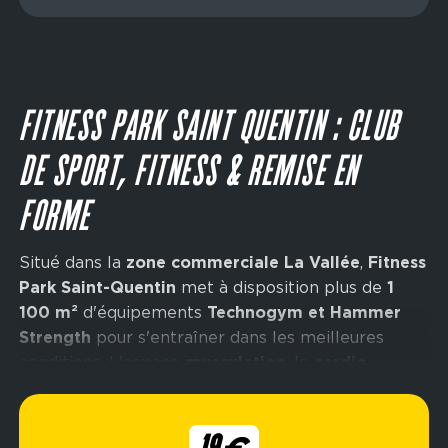
Main
Vendredi
06:00 - 23:00
Jeudi
09:00 - 23:00
navigation
Samedi
06:00 - 23:00
Vendredi
09:00 - 23:00
CTA
Dimanche
06:00 - 23:00
Samedi
09:30 - 19:00
Dimanche
10:00 - 16:00
FITNESS PARK SAINT QUENTIN : CLUB
DE SPORT, FITNESS & REMISE EN
FORME
Situé dans la
zone commerciale La Vallée
,
Fitness
Park Saint-Quentin
met à disposition plus de
1
100 m²
d'équipements
Technogym et Hammer
Strength
pour s'entraîner dans les meilleures
conditions. L'espace
musculation
, le
cardio-
training
et l'espace
abdos-stretch
répondent à
tous les objectifs.