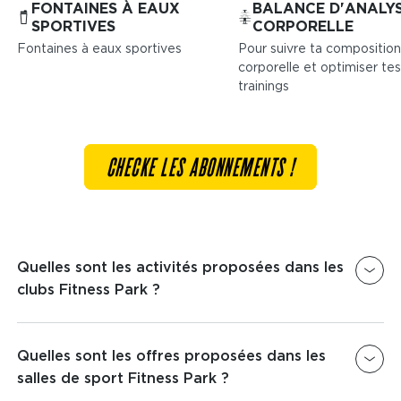
FONTAINES À EAUX
BALANCE D'ANALY
SPORTIVES
CORPORELLE
Fontaines à eaux sportives
Pour suivre ta composition
corporelle et optimiser tes
trainings
CHECKE LES ABONNEMENTS !
Quelles sont les activités proposées dans les
clubs Fitness Park ?
Nous proposons dans tous les clubs Fitness Park
un espace
Quelles sont les offres proposées dans les
Musculation
,
Cardio
&
Cross-Training
afin que tu puisses venir t'entraîner dans les
salles de sport Fitness Park ?
meilleures conditions.