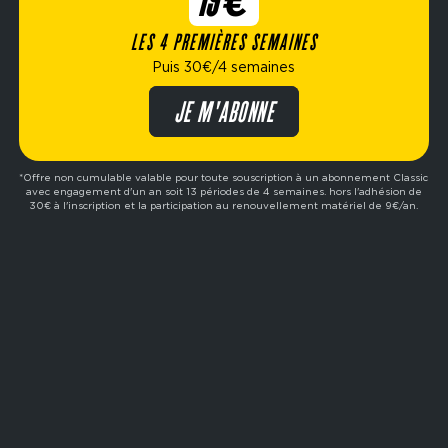
19€
L'
espace sports de force
avec matériel
Eleiko
LES 4 PREMIÈRES SEMAINES
convient aux pratiquants de powerlifting et
Puis 30€/4 semaines
d'haltérophilie, tandis que le
Studio Bike
permet
de diversifier ses séances avec des sessions
JE M'ABONNE
d'indoor cycling.
*Offre non cumulable valable pour toute souscription à un abonnement Classic
avec engagement d'un an soit 13 périodes de 4 semaines. hors l'adhésion de
30€ à l'inscription et la participation au renouvellement matériel de 9€/an.