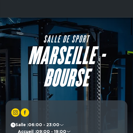
Aller
au
contenu
Main
principal
navigation
SALLE DE SPORT
MARSEILLE -
BOURSE
Main
navigation
CTA
Salle :
06:00 - 23:00
Lundi
06:00 - 23:00
Accueil :
09:00 - 19:00