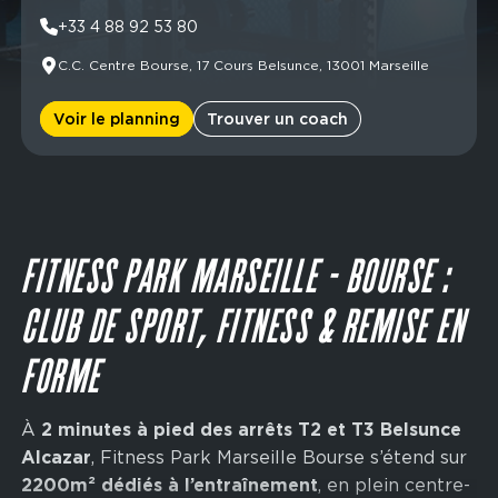
Main
Mardi
06:00 - 23:00
Lundi
08:30 - 21:30
navigation
+33 4 88 92 53 80
Mercredi
06:00 - 23:00
Mardi
08:30 - 21:30
CTA
Jeudi
06:00 - 23:00
Mercredi
08:30 - 21:30
C.C. Centre Bourse, 17 Cours Belsunce, 13001 Marseille
Vendredi
06:00 - 23:00
Jeudi
08:30 - 21:30
Samedi
06:00 - 23:00
Vendredi
08:30 - 21:30
Voir le planning
Trouver un coach
Dimanche
06:00 - 23:00
Samedi
09:00 - 19:00
Dimanche
10:00 - 16:00
FITNESS PARK MARSEILLE - BOURSE :
CLUB DE SPORT, FITNESS & REMISE EN
FORME
À
2 minutes à pied des arrêts T2 et T3 Belsunce
Alcazar
, Fitness Park Marseille Bourse s’étend sur
2200m² dédiés à l’entraînement
, en plein centre-