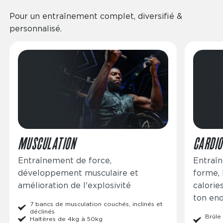
Pour un entraînement complet, diversifié &
personnalisé.
Image
Image
MUSCULATION
CARDIO
Entraînement de force,
Entraîn
développement musculaire et
forme,
amélioration de l'explosivité
calorie
ton en
7 bancs de musculation couchés, inclinés et
déclinés
Brûle 
Haltères de 4kg à 50kg