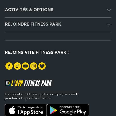
Footer
ACTIVITÉS & OPTIONS
services
Cardio Training
REJOINDRE FITNESS PARK
Musculation
Recrutement
Hyrox Zone
Rejoindre notre réseau
Cross Training
REJOINS VITE FITNESS PARK !
Espaces sports de force
L'APP
FITNESS PARK
L'application Fitness qui t'accompagne avant,
pendant et après ta séance.