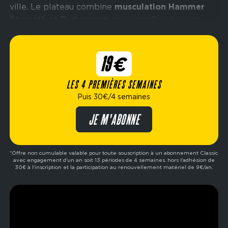
ville. Le plateau combine
musculation Hammer
Strength et Technogym
, zone
cardio
et espace
cross-training
, pour varier les formats selon ses
objectifs.
19€
La
zone HYROX
apporte un environnement
LES 4 PREMIÈRES SEMAINES
adapté aux séances intensives, tandis que le
Fight
Puis 30€/4 semaines
Park
permet de travailler les sports de combat.
Les
studios de cours vidéo
, consacrés au
JE M'ABONNE
renforcement musculaire
et au
biking
, offrent des
séances guidées tout au long de la journée.
*Offre non cumulable valable pour toute souscription à un abonnement Classic
avec engagement d'un an soit 13 périodes de 4 semaines. hors l'adhésion de
30€ à l'inscription et la participation au renouvellement matériel de 9€/an.