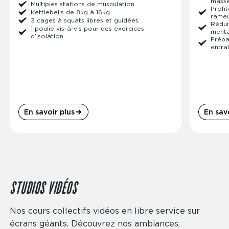
masse
Multiples stations de musculation
Profit
Kettlebells de 8kg à 16kg
rameur
3 cages à squats libres et guidées
Rédui
1 poulie vis-à-vis pour des exercices
menta
d’isolation
Prépa
entra
En savoir plus
En savo
STUDIOS VIDÉOS
Nos cours collectifs vidéos en libre service sur
écrans géants. Découvrez nos ambiances,