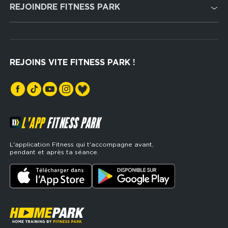
Cardio Training
REJOINDRE FITNESS PARK
Musculation
Recrutement
Hyrox Zone
Rejoindre notre réseau
Cross Training
REJOINS VITE FITNESS PARK !
Espaces sports de force
L'APP
FITNESS PARK
L'application Fitness qui t'accompagne avant,
pendant et après ta séance.