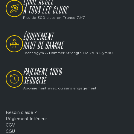
LIBRE ACCÈS
SVG
meilleurs clubs de sport des Hautes-Pyrénées.
À TOUS LES CLUBS
Plus de 300 clubs en France 7J/7
ÉQUIPEMENT
SVG
HAUT DE GAMME
Technogym & Hammer Strength Eleiko & Gym80
PAIEMENT 100%
SVG
SÉCURISÉ
Abonnement avec ou sans engagement
Besoin d’aide ?
Footer
Règlement Intérieur
legal
CGV
CGU