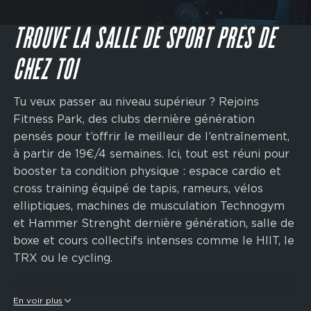
Main
navigation
JE M'INSCRIS
CTA
TROUVE LA SALLE DE SPORT PRÈS DE
CHEZ TOI
Tu veux passer au niveau supérieur ? Rejoins
Fitness Park, des clubs dernière génération
pensés pour t’offrir le meilleur de l’entraînement,
à partir de 19€/4 semaines. Ici, tout est réuni pour
booster ta condition physique : espace cardio et
cross training équipé de tapis, rameurs, vélos
elliptiques, machines de musculation Technogym
et Hammer Strenght dernière génération, salle de
boxe et cours collectifs intenses comme le HIIT, le
TRX ou le cycling.
Nos clubs sont aussi le terrain d'entraînement
En voir plus