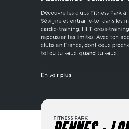
Découvre les clubs Fitness Park à
Sévigné et entraîne-toi dans les m
cardio-training, HIIT, cross-traini
repousser tes limites. Avec ton a
clubs en France, dont ceux proche
toi où tu veux, quand tu veux.
Tu veux t’entraîner comme un athl
En voir plus
sont pensées pour te challenger 
fonctionnels inspirés de la compéti
sled push, ski-erg et bien plus enc
endurance, ta force et ta conditio
FITNESS PARK
Élue meilleure marque de fitness 
des formules flexibles adaptées 