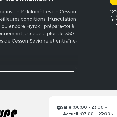
 moins de 10 kilomètres de Cesson
*Off
un 
eilleures conditions. Musculation,
13 
l
ng ou encore Hyrox : prépare-toi à
bonnement, accède à plus de 350
s de Cesson Sévigné et entraîne-
ète ? Nos zones cross-training
avec des enchaînements
tion Hyrox : rameur, wall balls,
ore. Idéal pour améliorer ton
n physique globale.
Salle :
06:00 - 23:00
de l’année, Fitness Park propose
Lundi
06:00 - 2
Accueil :
07:00 - 23:00
à ton mode de vie : abonnement