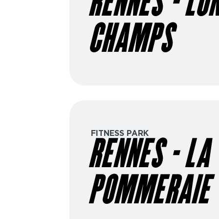
RENNES - LO
dès 19€/4 semaines, options avec
premium, etc. Prêt à passer à l’act
CHAMPS
gratuite dans le club de ton choix 
objectifs.
FITNESS PARK
RENNES - LA
POMMERAIE