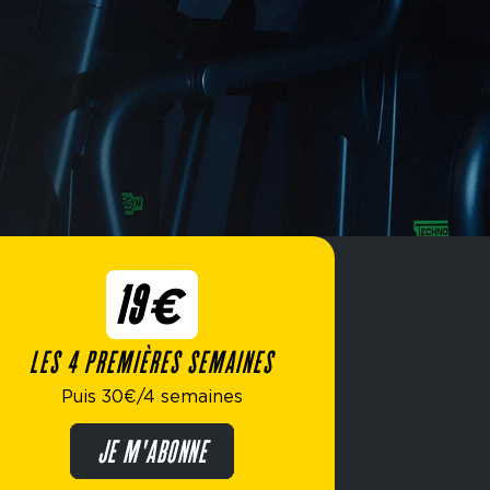
19€
LES 4 PREMIÈRES SEMAINES
Puis 30€/4 semaines
JE M'ABONNE