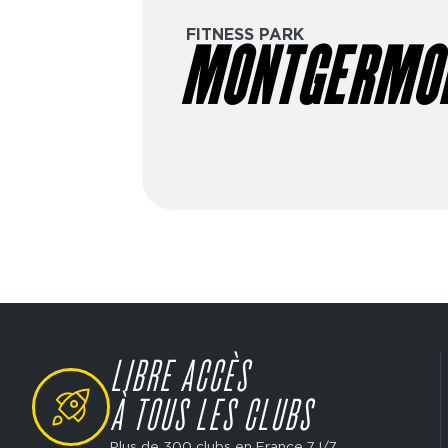
FITNESS PARK
MONTGERMO
LIBRE ACCÈS
SVG
À TOUS LES CLUBS
Plus de 300 clubs en France 7J/7