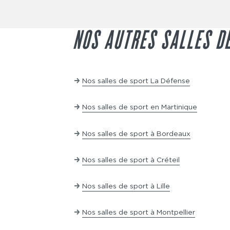
également à venir avec une tenue adap
suspendre ou d'arrêter votre adhésion à
résiliation ou de périodes de préavis. 
premières semaines, c'est une option 
NOS AUTRES SALLES D
avant de vous engager sur le long te
mêmes privilèges que les autres membres
collectifs et l'utilisation des machine
Nos salles de sport La Défense
Nos salles de sport en Martinique
Nos salles de sport à Bordeaux
Nos salles de sport à Créteil
Nos salles de sport à Lille
Nos salles de sport à Montpellier