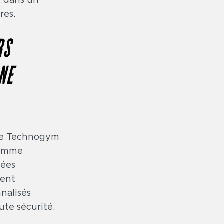
res.
RS
NE
que Technogym
gamme
dées
ment
nalisés
ute sécurité.