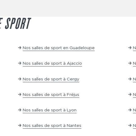
tée et une serviette et ne pas hésiter à poser des ques
 tout moment, sans avoir à justifier votre décision. Vou
Ensuite, l'aspect financier est également un point fort. 
abordable qui vous permet de tester une salle de sport
E SPORT
rme. Enfin, même en optant pour un abonnement sans e
, tels que l'accès illimité à la salle, la possibilité de
s de dernière génération.
Nos salles de sport en Guadeloupe
N
Nos salles de sport à Ajaccio
N
Nos salles de sport à Cergy
N
Nos salles de sport à Fréjus
N
Nos salles de sport à Lyon
N
Nos salles de sport à Nantes
N