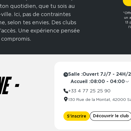
à ton quotidien, que tu sois au
*Off
ille. Ici, pas de contraintes
un 
me, selon tes envies. Des clubs
13 
l
 d’accès. Une expérience pensée
s compromis.
Salle :
Ouvert 7J/7 - 24H/
E -
Accueil :
08:00 - 04:00
Lundi
08:00 
+33 4 77 25 25 90
Mardi
08:00 
130 Rue de la Montat, 42000 Sa
Mercredi
08:00 
Jeudi
08:00 
Découvrir le club
S'inscrire
Vendredi
08:00 
Samedi
08:00 
Dimanche
08:00 