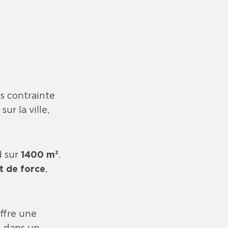
s contrainte
ur la ville,
d sur
1400 m²
.
t de force
,
offre une
, dans un