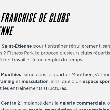
 FRANCHISE DE CLUBS
ENNE
à Saint-Étienne
pour t’entraîner régulièrement, san
Fitness Park te propose plusieurs clubs répartis s
 à ton travail et à ton emploi du temps.
e Monthieu
, situé dans le quartier Monthieu, s’éten
raining
et
musculation
, ainsi que d’un
espace spor
et les entraînements structurés.
 Centre 2
, implanté dans la
galerie commerciale
, 
s des espaces
cardio
,
musculation
et
cross training