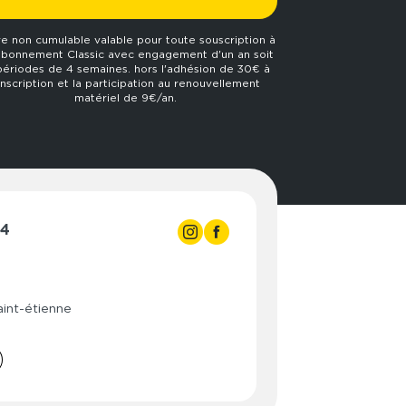
re non cumulable valable pour toute souscription à
abonnement Classic avec engagement d'un an soit
périodes de 4 semaines. hors l'adhésion de 30€ à
'inscription et la participation au renouvellement
matériel de 9€/an.
24
- 04:00
- 04:00
int-étienne
- 04:00
- 04:00
- 04:00
- 04:00
- 04:00