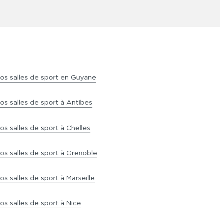
tions aux coachs présents.
s n'avez pas à vous soucier de frais de
Avec un coût débutant à 19€ pour les 4
 à Saint-Étienne et ses équipements
ngagement, vous bénéficiez des
 participer à une multitude de cours
os salles de sport en Guyane
os salles de sport à Antibes
os salles de sport à Chelles
os salles de sport à Grenoble
os salles de sport à Marseille
os salles de sport à Nice