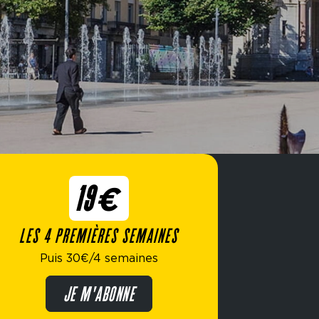
19€
LES 4 PREMIÈRES SEMAINES
Puis 30€/4 semaines
JE M'ABONNE