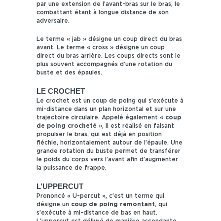
par une extension de l’avant-bras sur le bras, le
combattant étant à longue distance de son
adversaire.
Le terme « jab » désigne un coup direct du bras
avant. Le terme « cross » désigne un coup
direct du bras arrière. Les coups directs sont le
plus souvent accompagnés d’une rotation du
buste et des épaules.
LE CROCHET
Le crochet est un coup de poing qui s’exécute à
mi-distance dans un plan horizontal et sur une
trajectoire circulaire. Appelé également «
coup
de poing crocheté
», il est réalisé en faisant
propulser le bras, qui est déjà en position
fléchie, horizontalement autour de l’épaule. Une
grande rotation du buste permet de transférer
le poids du corps vers l’avant afin d’augmenter
la puissance de frappe.
L’UPPERCUT
Prononcé « U-percut », c’est un terme qui
désigne un
coup de poing remontant
, qui
s’exécute à mi-distance de bas en haut.
L’uppercut est délivré de manière ascendante