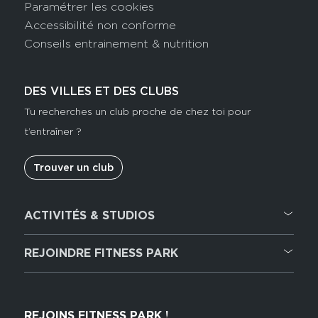
Paramétrer les cookies
Accessibilité non conforme
Conseils entrainement & nutrition
DES VILLES ET DES CLUBS
Tu recherches un club proche de chez toi pour
t’entraîner ?
Trouver un club
ACTIVITÉS & STUDIOS
Cardio training
Musculation
REJOINDRE FITNESS PARK
Hyrox Zone
Recrutement
Cross training
Rejoindre notre réseau
Powerlifting
REJOINS FITNESS PARK !