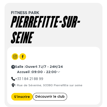
FITNESS PARK
PIERREFITTE-SUR-
SEINE
Salle :
Ouvert 7J/7 - 24H/24
Accueil :
09:00 - 22:00
Lundi
09:00 - 22:00
+33 1 84 21 88 99
Mardi
09:00 - 22:00
1 Rue de Séverine, 93380 Pierrefitte sur seine
Mercredi
09:00 - 22:00
Jeudi
09:00 - 22:00
Découvrir le club
S'inscrire
Vendredi
09:00 - 22:00
Samedi
09:00 - 22:00
Dimanche
10:00 - 22:00