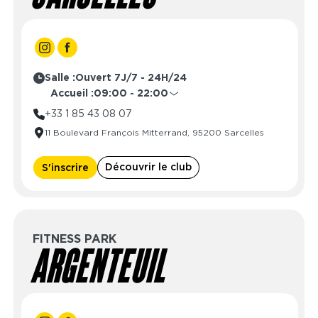
Salle :
Ouvert 7J/7 - 24H/24
Accueil :
09:00 - 22:00
Lundi
09:00 - 22:00
+33 1 85 43 08 07
Mardi
09:00 - 22:00
11 Boulevard François Mitterrand, 95200 Sarcelles
Mercredi
09:00 - 22:00
Jeudi
09:00 - 22:00
Découvrir le club
S'inscrire
Vendredi
09:00 - 22:00
Samedi
09:00 - 22:00
Dimanche
10:00 - 22:00
FITNESS PARK
ARGENTEUIL