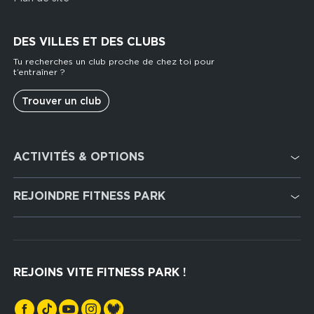
DES VILLES ET DES CLUBS
Tu recherches un club proche de chez toi pour
t’entraîner ?
Trouver un club
Footer
ACTIVITÉS & OPTIONS
services
Cardio Training
REJOINDRE FITNESS PARK
Musculation
Recrutement
Hyrox Zone
Rejoindre notre réseau
Cross Training
REJOINS VITE FITNESS PARK !
Espaces sports de force