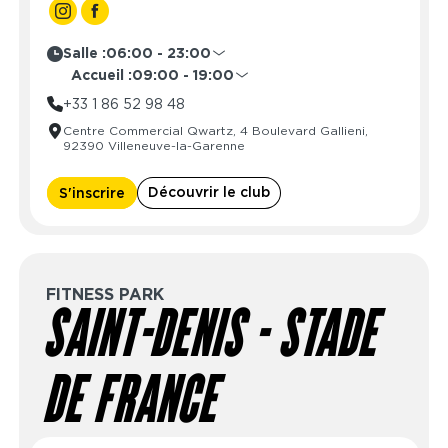
Salle :
06:00 - 23:00
Lundi
06:00 - 23:00
Accueil :
09:00 - 19:00
Mardi
06:00 - 23:00
Lundi
08:30 - 21:30
+33 1 86 52 98 48
Mercredi
06:00 - 23:00
Mardi
08:30 - 21:30
Centre Commercial Qwartz, 4 Boulevard Gallieni,
Jeudi
06:00 - 23:00
Mercredi
08:30 - 21:30
92390 Villeneuve-la-Garenne
Vendredi
06:00 - 23:00
Jeudi
08:30 - 21:30
Samedi
06:00 - 23:00
Vendredi
08:30 - 21:30
Découvrir le club
S'inscrire
Dimanche
06:00 - 23:00
Samedi
09:00 - 19:00
Dimanche
10:00 - 16:00
FITNESS PARK
SAINT-DENIS - STADE
DE FRANCE