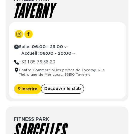
TAVERNY
Salle :
06:00 - 23:00
Lundi
06:00 - 23:00
Accueil :
08:00 - 20:00
Mardi
06:00 - 23:00
Lundi
08:00 - 23:00
+33 1 85 76 36 20
Mercredi
06:00 - 23:00
Mardi
08:00 - 23:00
Centre Commercial les portes de Taverny, Rue
Jeudi
06:00 - 23:00
Mercredi
08:00 - 23:00
Théroigne de Méricourt, 95150 Taverny
Vendredi
06:00 - 23:00
Jeudi
08:00 - 23:00
Samedi
06:00 - 23:00
Vendredi
08:00 - 23:00
Découvrir le club
S'inscrire
Dimanche
06:00 - 23:00
Samedi
08:00 - 20:00
Dimanche
08:00 - 20:00
FITNESS PARK
SARCELLES