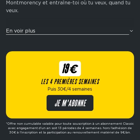
Montmorency et entraîne-toi où tu veux, quand tu
veux.
Tu veux t’entraîner comme un athlète ? Nos zones
En voir plus
cross-training sont pensées pour te challenger
avec des enchaînements fonctionnels inspirés de
la compétition Hyrox : rameur, wall balls, sled
push, ski-erg et bien plus encore. Idéal pour
19€
améliorer ton endurance, ta force et ta condition
physique globale.
LES 4 PREMIÈRES SEMAINES
Puis 30€/4 semaines
Élue meilleure marque de fitness de l’année,
Fitness Park propose des formules flexibles
JE M'ABONNE
adaptées à ton mode de vie : abonnement dès
19€/4 semaines, options avec ou sans engagement,
formule premium, etc. Prêt à passer à l’action ?
*Offre non cumulable valable pour toute souscription à un abonnement Classic
avec engagement d'un an soit 13 périodes de 4 semaines. hors l'adhésion de
Réserve ta séance d’essai gratuite dans le club de
30€ à l'inscription et la participation au renouvellement matériel de 9€/an.
ton choix et fais le premier pas vers tes objectifs.