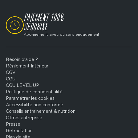
PAIEMENT 100%
SVG
SÉCURISÉ
Abonnement avec ou sans engagement
Besoin d’aide ?
Footer
Règlement Intérieur
legal
CGV
CGU
CGU LEVEL UP
Politique de confidentialité
Paramétrer les cookies
Accessibilité non conforme
Conseils entrainement & nutrition
Offres entreprise
Presse
Rétractation
Plan de site