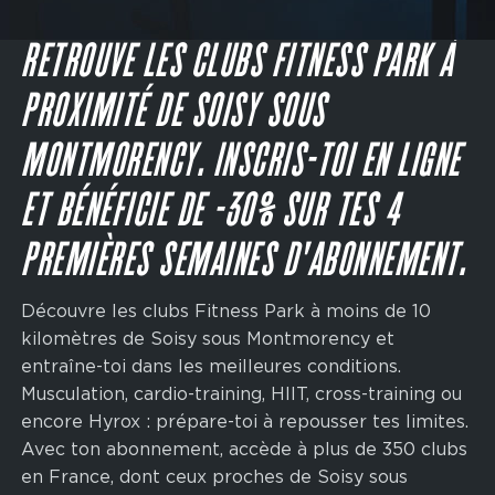
Main
navigation
JE M'INSCRIS
CTA
RETROUVE LES CLUBS FITNESS PARK À
PROXIMITÉ DE SOISY SOUS
MONTMORENCY. INSCRIS-TOI EN LIGNE
ET BÉNÉFICIE DE -30% SUR TES 4
PREMIÈRES SEMAINES D'ABONNEMENT.
Découvre les clubs Fitness Park à moins de 10
kilomètres de Soisy sous Montmorency et
entraîne-toi dans les meilleures conditions.
Musculation, cardio-training, HIIT, cross-training ou
encore Hyrox : prépare-toi à repousser tes limites.
Avec ton abonnement, accède à plus de 350 clubs
en France, dont ceux proches de Soisy sous