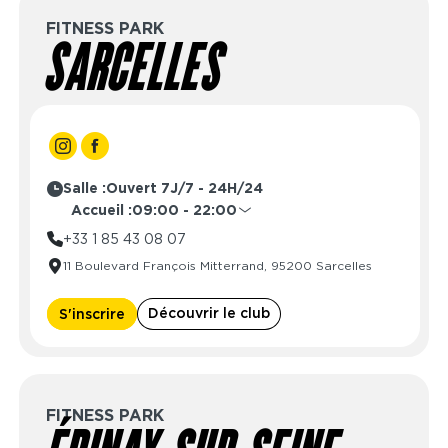
FITNESS PARK
SARCELLES
Salle :
Ouvert 7J/7 - 24H/24
Accueil :
09:00 - 22:00
Lundi
09:00 - 22:00
+33 1 85 43 08 07
Mardi
09:00 - 22:00
11 Boulevard François Mitterrand, 95200 Sarcelles
Mercredi
09:00 - 22:00
Jeudi
09:00 - 22:00
Découvrir le club
S'inscrire
Vendredi
09:00 - 22:00
Samedi
09:00 - 22:00
Dimanche
10:00 - 22:00
FITNESS PARK