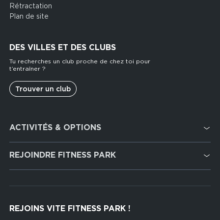
Rétractation
Plan de site
DES VILLES ET DES CLUBS
Tu recherches un club proche de chez toi pour
t’entraîner ?
Trouver un club
Footer
ACTIVITÉS & OPTIONS
services
Cardio Training
REJOINDRE FITNESS PARK
Musculation
Recrutement
Hyrox Zone
Rejoindre notre réseau
Cross Training
REJOINS VITE FITNESS PARK !