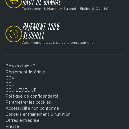
HAUT DE GAMME
Technogym & Hammer Strength Eleiko & Gym80
PAIEMENT 100%
SVG
SÉCURISÉ
Abonnement avec ou sans engagement
Besoin d’aide ?
Footer
Règlement Intérieur
legal
CGV
CGU
CGU LEVEL UP
Politique de confidentialité
Paramétrer les cookies
Accessibilité non conforme
Conseils entrainement & nutrition
Offres entreprise
Presse