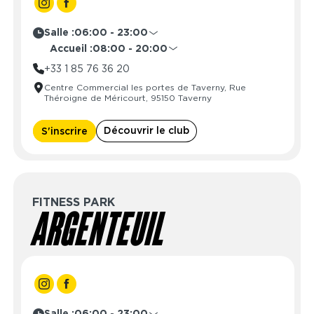
Salle :
06:00 - 23:00
Lundi
06:00 - 23:00
Accueil :
08:00 - 20:00
Mardi
06:00 - 23:00
Lundi
08:00 - 23:00
+33 1 85 76 36 20
Mercredi
06:00 - 23:00
Mardi
08:00 - 23:00
Centre Commercial les portes de Taverny, Rue
Jeudi
06:00 - 23:00
Mercredi
08:00 - 23:00
Théroigne de Méricourt, 95150 Taverny
Vendredi
06:00 - 23:00
Jeudi
08:00 - 23:00
Samedi
06:00 - 23:00
Vendredi
08:00 - 23:00
Découvrir le club
S'inscrire
Dimanche
06:00 - 23:00
Samedi
08:00 - 20:00
Dimanche
08:00 - 20:00
FITNESS PARK
ARGENTEUIL
Salle :
06:00 - 23:00