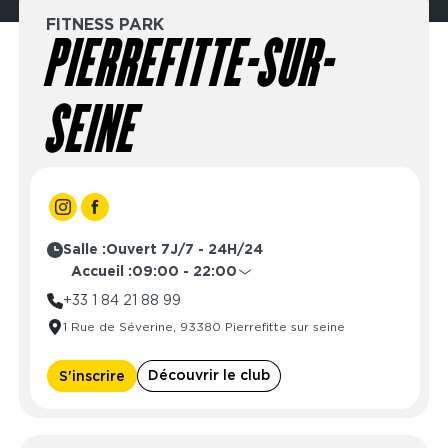
FITNESS PARK
PIERREFITTE-SUR-
SEINE
Salle :
Ouvert 7J/7 - 24H/24
Accueil :
09:00 - 22:00
Lundi
09:00 - 22:00
+33 1 84 21 88 99
Mardi
09:00 - 22:00
1 Rue de Séverine, 93380 Pierrefitte sur seine
Mercredi
09:00 - 22:00
Jeudi
09:00 - 22:00
Découvrir le club
S'inscrire
Vendredi
09:00 - 22:00
Samedi
09:00 - 22:00
Dimanche
10:00 - 22:00