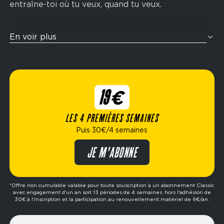
entraîne-toi où tu veux, quand tu veux.
Tu veux t’entraîner comme un athlète ? Nos zones
En voir plus
cross-training sont pensées pour te challenger
avec des enchaînements fonctionnels inspirés de
la compétition Hyrox : rameur, wall balls, sled
push, ski-erg et bien plus encore. Idéal pour
19€
améliorer ton endurance, ta force et ta condition
physique globale.
LES 4 PREMIÈRES SEMAINES
Puis 30€/4 semaines
Élue meilleure marque de fitness de l’année,
Fitness Park propose des formules flexibles
JE M'ABONNE
adaptées à ton mode de vie : abonnement dès
19€/4 semaines, options avec ou sans engagement,
formule premium, etc. Prêt à passer à l’action ?
*Offre non cumulable valable pour toute souscription à un abonnement Classic
avec engagement d'un an soit 13 périodes de 4 semaines. hors l'adhésion de
Réserve ta séance d’essai gratuite dans le club de
30€ à l'inscription et la participation au renouvellement matériel de 9€/an.
ton choix et fais le premier pas vers tes objectifs.