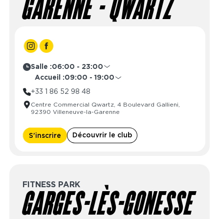
GARENNE - QWARTZ
Salle :
06:00 - 23:00
Lundi
06:00 - 23:00
Accueil :
09:00 - 19:00
Mardi
06:00 - 23:00
Lundi
08:30 - 21:30
+33 1 86 52 98 48
Mercredi
06:00 - 23:00
Mardi
08:30 - 21:30
Centre Commercial Qwartz, 4 Boulevard Gallieni,
Jeudi
06:00 - 23:00
Mercredi
08:30 - 21:30
92390 Villeneuve-la-Garenne
Vendredi
06:00 - 23:00
Jeudi
08:30 - 21:30
Samedi
06:00 - 23:00
Vendredi
08:30 - 21:30
Découvrir le club
S'inscrire
Dimanche
06:00 - 23:00
Samedi
09:00 - 19:00
Dimanche
10:00 - 16:00
FITNESS PARK
GARGES-LÈS-GONESSE