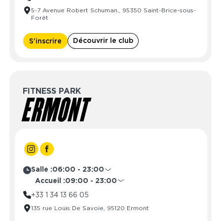
Mardi
09:00 - 22:00
5-7 Avenue Robert Schuman,, 95350 Saint-Brice-sous-
Mercredi
09:00 - 22:00
Forêt
Jeudi
09:00 - 22:00
Vendredi
09:00 - 22:00
Découvrir le club
S'inscrire
Samedi
09:00 - 22:00
Dimanche
10:00 - 22:00
FITNESS PARK
ERMONT
Salle :
06:00 - 23:00
Lundi
06:00 - 23:00
Accueil :
09:00 - 23:00
Mardi
06:00 - 23:00
Lundi
09:00 - 23:00
+33 1 34 13 66 05
Mercredi
06:00 - 23:00
Mardi
09:00 - 23:00
135 rue Louis De Savoie, 95120 Ermont
Jeudi
06:00 - 23:00
Mercredi
09:00 - 23:00