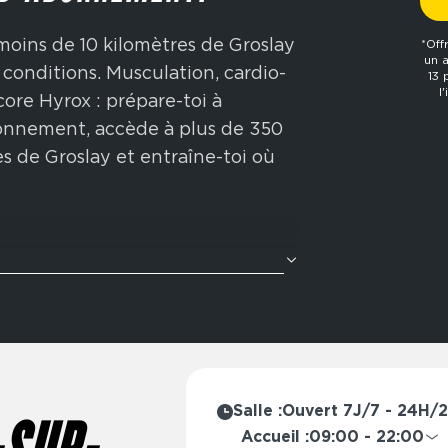
moins de 10 kilomètres de Groslay
*Off
un 
 conditions. Musculation, cardio-
13 
l
ncore Hyrox : prépare-toi à
bonnement, accède à plus de 350
s de Groslay et entraîne-toi où
ète ? Nos zones cross-training
avec des enchaînements
tion Hyrox : rameur, wall balls,
ore. Idéal pour améliorer ton
n physique globale.
Salle :
Ouvert 7J/7 - 24H/
de l’année, Fitness Park propose
Accueil :
09:00 - 22:00
à ton mode de vie : abonnement