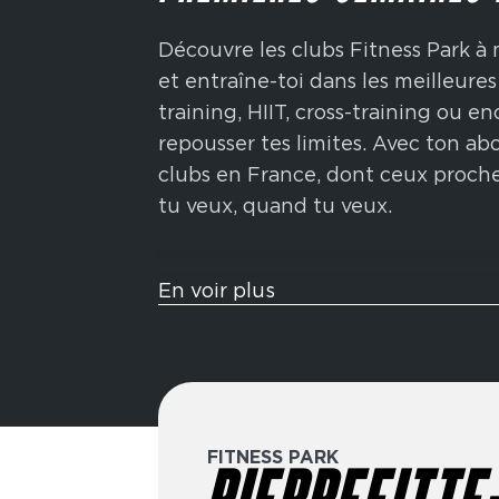
Découvre les clubs Fitness Park à 
et entraîne-toi dans les meilleures
training, HIIT, cross-training ou e
repousser tes limites. Avec ton a
clubs en France, dont ceux proche
tu veux, quand tu veux.
Tu veux t’entraîner comme un athl
En voir plus
sont pensées pour te challenger 
fonctionnels inspirés de la compéti
sled push, ski-erg et bien plus enc
endurance, ta force et ta conditio
FITNESS PARK
Élue meilleure marque de fitness 
des formules flexibles adaptées 