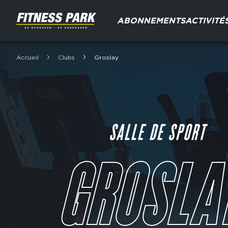
Aller
Main
au
ABONNEMENTS
ACTIVITÉ
navigation
contenu
principal
Accueil
Clubs
Groslay
Fil
d'Ariane
SALLE DE SPORT
GROSLA