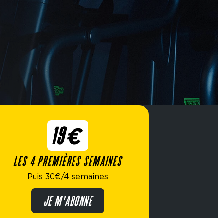
19€
LES 4 PREMIÈRES SEMAINES
Puis 30€/4 semaines
JE M'ABONNE