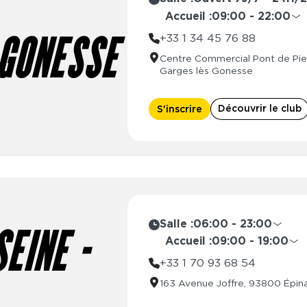
Accueil :
09:00 - 22:00
Lundi
09:00 
+33 1 34 45 76 88
-GONESSE
Mardi
09:00 
Centre Commercial Pont de Pier
Mercredi
09:00 
Garges lès Gonesse
Jeudi
09:00 
Vendredi
09:00 
Découvrir le club
S'inscrire
Samedi
09:00 
Dimanche
10:00 
Salle :
06:00 - 23:00
EINE -
Lundi
06:00 - 2
Accueil :
09:00 - 19:00
Mardi
06:00 - 2
Lundi
08:30 
+33 1 70 93 68 54
Mercredi
06:00 - 2
Mardi
08:30 
163 Avenue Joffre, 93800 Épin
Jeudi
06:00 - 2
Mercredi
08:30 
Vendredi
06:00 - 2
Jeudi
08:30 