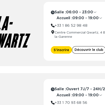
Salle :
06:00 - 23:00
Lundi
06:00 - 2
Accueil :
09:00 - 19:00
LA-
Mardi
06:00 - 2
Lundi
08:30 
+33 1 86 52 98 48
Mercredi
06:00 - 2
Mardi
08:30 
Centre Commercial Qwartz, 4 Bo
Jeudi
06:00 - 2
Mercredi
08:30 
WARTZ
la-Garenne
Vendredi
06:00 - 2
Jeudi
08:30 
Samedi
06:00 - 2
Vendredi
08:30 
Découvrir le club
S'inscrire
Dimanche
06:00 - 2
Samedi
09:00 
Dimanche
10:00 
Salle :
Ouvert 7J/7 - 24H/
Accueil :
09:00 - 19:00
Lundi
08:30 
+33 1 70 93 68 56