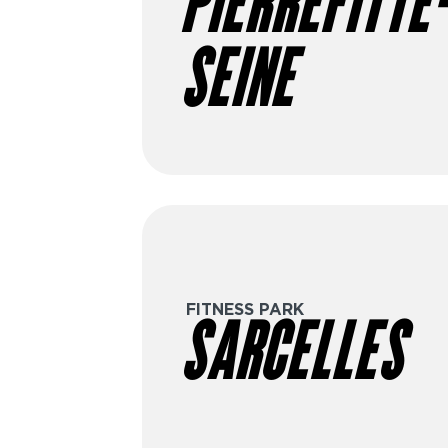
PIERREFITTE
dès 19€/4 semaines, options avec
premium, etc. Prêt à passer à l’act
SEINE
gratuite dans le club de ton choix 
objectifs.
FITNESS PARK
SARCELLES