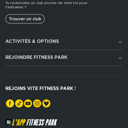
Tu recherches un club proche de chez toi pour
t’entraîner ?
Trouver un club
Footer
ACTIVITÉS & OPTIONS
services
Cardio Training
REJOINDRE FITNESS PARK
Musculation
Recrutement
Hyrox Zone
Rejoindre notre réseau
Cross Training
REJOINS VITE FITNESS PARK !
Espaces sports de force
L'APP
FITNESS PARK