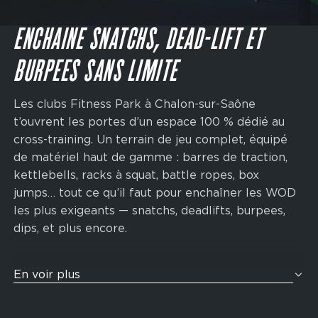
Main
navigation
JE M'INSCRIS
CTA
ENCHAINE SNATCHS, DEAD-LIFT ET
BURPEES SANS LIMITE
Les clubs Fitness Park à Chalon-sur-Saône
t’ouvrent les portes d’un espace 100 % dédié au
cross-training. Un terrain de jeu complet, équipé
de matériel haut de gamme : barres de traction,
kettlebells, racks à squat, battle ropes, box
jumps… tout ce qu’il faut pour enchaîner les WOD
les plus exigeants — snatchs, deadlifts, burpees,
dips, et plus encore.
Et si tu te préparais pour ton prochain Hyrox ? Nos
En voir plus
zones de cross-training sont pensées pour t’aider
à performer. Grâce à une combinaison d’exercices