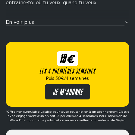
entraîne-toi où tu veux, quand tu veux.
Tu veux t’entraîner comme un athlète ? Nos zones
En voir plus
cross-training sont pensées pour te challenger
avec des enchaînements fonctionnels inspirés de
la compétition Hyrox : rameur, wall balls, sled
push, ski-erg et bien plus encore. Idéal pour
19€
améliorer ton endurance, ta force et ta condition
physique globale.
LES 4 PREMIÈRES SEMAINES
Puis 30€/4 semaines
Élue meilleure marque de fitness de l’année,
Fitness Park propose des formules flexibles
JE M'ABONNE
adaptées à ton mode de vie : abonnement dès
19€/4 semaines, options avec ou sans engagement,
formule premium, etc. Prêt à passer à l’action ?
*Offre non cumulable valable pour toute souscription à un abonnement Classic
avec engagement d'un an soit 13 périodes de 4 semaines. hors l'adhésion de
Réserve ta séance d’essai gratuite dans le club de
30€ à l'inscription et la participation au renouvellement matériel de 9€/an.
ton choix et fais le premier pas vers tes objectifs.