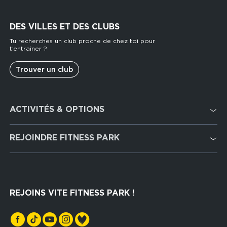
DES VILLES ET DES CLUBS
Tu recherches un club proche de chez toi pour
t’entraîner ?
Trouver un club
Footer
ACTIVITÉS & OPTIONS
services
Cardio Training
REJOINDRE FITNESS PARK
Musculation
Recrutement
Hyrox Zone
Rejoindre notre réseau
Cross Training
REJOINS VITE FITNESS PARK !
Espaces sports de force