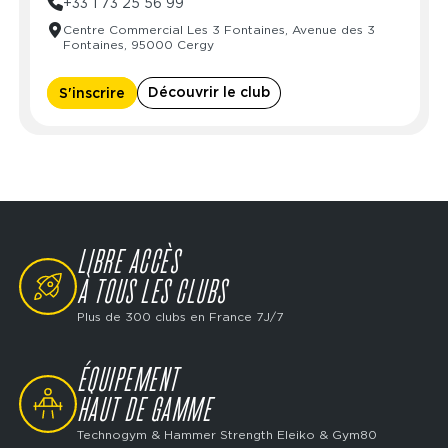
+33 1 73 25 56 99
Mercredi
06:00 - 23:00
Mardi
08:30 - 21:30
Centre Commercial Les 3 Fontaines, Avenue des 3
Jeudi
06:00 - 23:00
Mercredi
08:30 - 21:30
Fontaines, 95000 Cergy
Vendredi
06:00 - 23:00
Jeudi
08:30 - 21:30
Samedi
06:00 - 23:00
Vendredi
08:30 - 21:30
Découvrir le club
S'inscrire
Dimanche
06:00 - 23:00
Samedi
09:00 - 19:00
Dimanche
10:00 - 16:00
LIBRE ACCÈS
SVG
À TOUS LES CLUBS
Plus de 300 clubs en France 7J/7
ÉQUIPEMENT
SVG
HAUT DE GAMME
Technogym & Hammer Strength Eleiko & Gym80