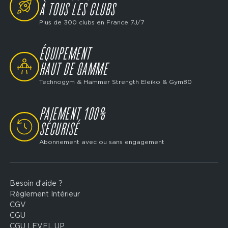
À TOUS LES CLUBS
Plus de 300 clubs en France 7J/7
ÉQUIPEMENT
SVG
HAUT DE GAMME
Technogym & Hammer Strength Eleiko & Gym80
PAIEMENT 100%
SVG
SÉCURISÉ
Abonnement avec ou sans engagement
Besoin d’aide ?
Footer
Règlement Intérieur
legal
CGV
CGU
CGU LEVEL UP