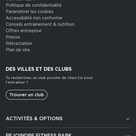
Politique de confidentialité
Paramétrer les cookies
Accessibilité non conforme
Conseils entrainement & nutrition
Offres entreprise
Presse
Rétractation
Plan de site
DES VILLES ET DES CLUBS
Tu recherches un club proche de chez toi pour
t’entraîner ?
Trouver un club
Footer
ACTIVITÉS & OPTIONS
services
Cardio Training
REJOINDRE FITNESS PARK