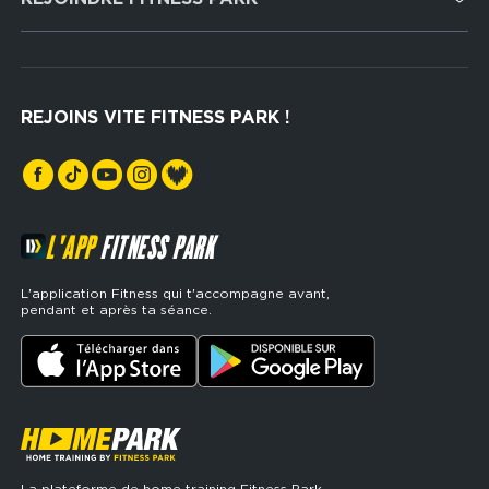
Musculation
Recrutement
Hyrox Zone
Rejoindre notre réseau
Cross Training
REJOINS VITE FITNESS PARK !
Espaces sports de force
L'APP
FITNESS PARK
L'application Fitness qui t'accompagne avant,
pendant et après ta séance.
La plateforme de home training Fitness Park.