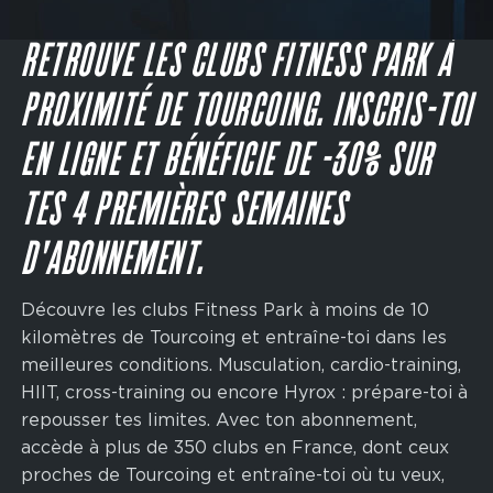
Main
navigation
JE M'INSCRIS
CTA
RETROUVE LES CLUBS FITNESS PARK À
PROXIMITÉ DE TOURCOING. INSCRIS-TOI
EN LIGNE ET BÉNÉFICIE DE -30% SUR
TES 4 PREMIÈRES SEMAINES
D'ABONNEMENT.
Découvre les clubs Fitness Park à moins de 10
kilomètres de Tourcoing et entraîne-toi dans les
meilleures conditions. Musculation, cardio-training,
HIIT, cross-training ou encore Hyrox : prépare-toi à
repousser tes limites. Avec ton abonnement,
accède à plus de 350 clubs en France, dont ceux
proches de Tourcoing et entraîne-toi où tu veux,