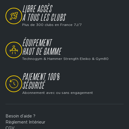
LIBRE ACCÈS
SVG
À TOUS LES CLUBS
Plus de 300 clubs en France 7J/7
ÉQUIPEMENT
SVG
HAUT DE GAMME
Technogym & Hammer Strength Eleiko & Gym80
PAIEMENT 100%
SVG
SÉCURISÉ
Abonnement avec ou sans engagement
Besoin d’aide ?
Footer
Règlement Intérieur
legal
CGV