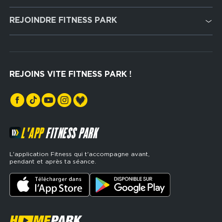
Cardio Training
REJOINDRE FITNESS PARK
Musculation
Recrutement
Hyrox Zone
Rejoindre notre réseau
Cross Training
REJOINS VITE FITNESS PARK !
Espaces sports de force
L'APP
FITNESS PARK
L'application Fitness qui t'accompagne avant,
pendant et après ta séance.