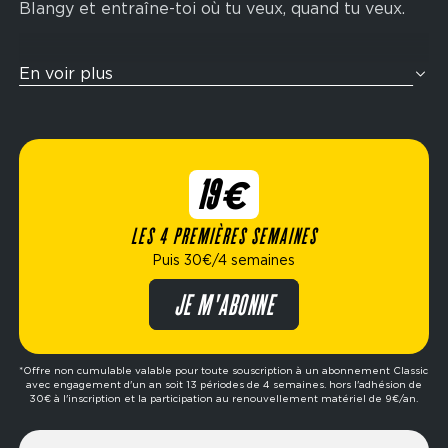
Blangy et entraîne-toi où tu veux, quand tu veux.
Tu veux t’entraîner comme un athlète ? Nos zones
En voir plus
cross-training sont pensées pour te challenger
avec des enchaînements fonctionnels inspirés de
la compétition Hyrox : rameur, wall balls, sled
push, ski-erg et bien plus encore. Idéal pour
19€
améliorer ton endurance, ta force et ta condition
physique globale.
LES 4 PREMIÈRES SEMAINES
Puis 30€/4 semaines
Élue meilleure marque de fitness de l’année,
Fitness Park propose des formules flexibles
JE M'ABONNE
adaptées à ton mode de vie : abonnement dès
19€/4 semaines, options avec ou sans engagement,
formule premium, etc. Prêt à passer à l’action ?
*Offre non cumulable valable pour toute souscription à un abonnement Classic
avec engagement d'un an soit 13 périodes de 4 semaines. hors l'adhésion de
Réserve ta séance d’essai gratuite dans le club de
30€ à l'inscription et la participation au renouvellement matériel de 9€/an.
ton choix et fais le premier pas vers tes objectifs.