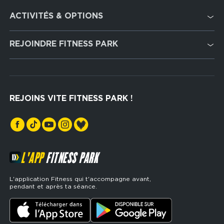
Footer
ACTIVITÉS & OPTIONS
services
Cardio Training
REJOINDRE FITNESS PARK
Musculation
Recrutement
Hyrox Zone
Rejoindre notre réseau
Cross Training
REJOINS VITE FITNESS PARK !
Espaces sports de force
L'APP
FITNESS PARK
L'application Fitness qui t'accompagne avant,
pendant et après ta séance.