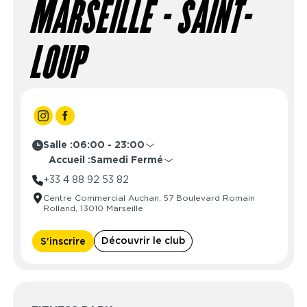
MARSEILLE - SAINT-
LOUP
Salle :
06:00 - 23:00
Lundi
06:00 - 23:00
Accueil :
Samedi Fermé
Mardi
06:00 - 23:00
Lundi
08:30 - 21:30
+33 4 88 92 53 82
Mercredi
06:00 - 23:00
Mardi
08:30 - 21:30
Centre Commercial Auchan, 57 Boulevard Romain
Jeudi
06:00 - 23:00
Mercredi
08:30 - 21:30
Rolland, 13010 Marseille
Vendredi
06:00 - 23:00
Jeudi
08:30 - 21:30
Samedi
06:00 - 23:00
Vendredi
08:30 - 21:30
Découvrir le club
S'inscrire
Dimanche
06:00 - 23:00
Samedi
Fermé
Dimanche
Fermé