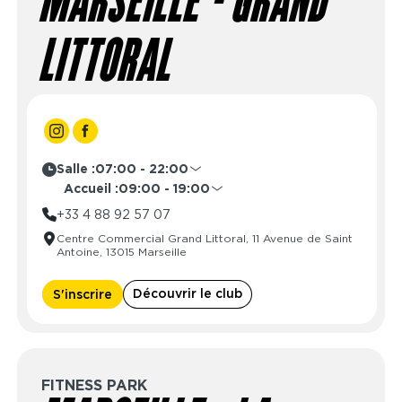
MARSEILLE - GRAND
LITTORAL
Salle :
07:00 - 22:00
Lundi
07:00 - 22:00
Accueil :
09:00 - 19:00
Mardi
07:00 - 22:00
Lundi
08:30 - 21:30
+33 4 88 92 57 07
Mercredi
07:00 - 22:00
Mardi
08:30 - 21:30
Centre Commercial Grand Littoral, 11 Avenue de Saint
Jeudi
07:00 - 22:00
Mercredi
08:30 - 21:30
Antoine, 13015 Marseille
Vendredi
07:00 - 22:00
Jeudi
08:30 - 21:30
Samedi
07:00 - 22:00
Vendredi
08:30 - 21:30
Découvrir le club
S'inscrire
Dimanche
Fermé
Samedi
09:00 - 19:00
Dimanche
Fermé
FITNESS PARK