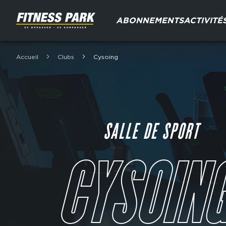
Aller
Main
au
ABONNEMENTS
ACTIVITÉ
navigation
contenu
principal
Accueil
Clubs
Cysoing
Fil
d'Ariane
SALLE DE SPORT
CYSOIN