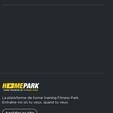
Musculation
Recrutement
Hyrox Zone
Rejoindre notre réseau
Cross Training
Espaces sports de force
La plateforme de home training Fitness Park.
Entraîne-toi où tu veux, quand tu veux.