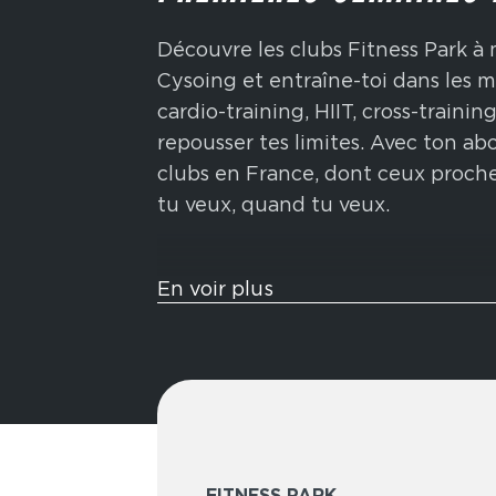
Découvre les clubs Fitness Park à 
Cysoing et entraîne-toi dans les m
cardio-training, HIIT, cross-traini
repousser tes limites. Avec ton a
clubs en France, dont ceux proche
tu veux, quand tu veux.
Tu veux t’entraîner comme un athl
En voir plus
sont pensées pour te challenger 
fonctionnels inspirés de la compéti
sled push, ski-erg et bien plus enc
endurance, ta force et ta conditio
Élue meilleure marque de fitness 
des formules flexibles adaptées 
FITNESS PARK