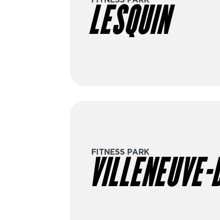
LESQUIN
dès 19€/4 semaines, options avec
premium, etc. Prêt à passer à l’act
gratuite dans le club de ton choix 
objectifs.
FITNESS PARK
VILLENEUVE-