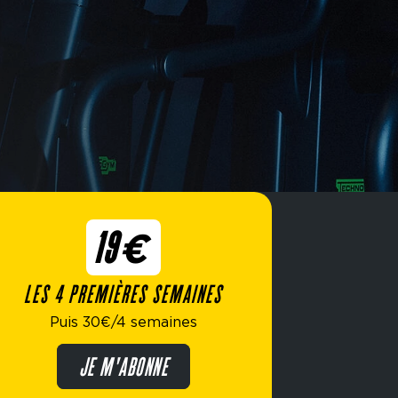
19€
LES 4 PREMIÈRES SEMAINES
Puis 30€/4 semaines
JE M'ABONNE