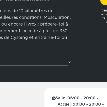
moins de 10 kilomètres de
*Off
un 
eilleures conditions. Musculation,
13 
l
ng ou encore Hyrox : prépare-toi à
bonnement, accède à plus de 350
s de Cysoing et entraîne-toi où
ète ? Nos zones cross-training
avec des enchaînements
tion Hyrox : rameur, wall balls,
ore. Idéal pour améliorer ton
n physique globale.
Salle :
06:00 - 20:00
de l’année, Fitness Park propose
Lundi
06:00 - 2
Accueil :
10:00 - 20:00
à ton mode de vie : abonnement