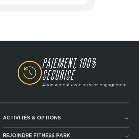
- 20:00
PAIEMENT 100%
SVG
SÉCURISÉ
Abonnement avec ou sans engagement
ACTIVITÉS & OPTIONS
Footer
services
Cardio Training
REJOINDRE FITNESS PARK