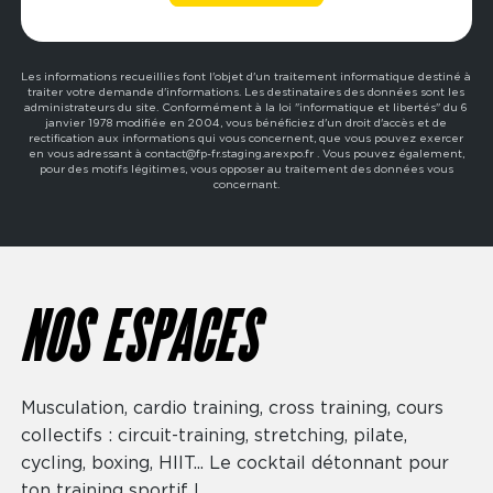
Les informations recueillies font l'objet d'un traitement informatique destiné à
traiter votre demande d'informations. Les destinataires des données sont les
administrateurs du site. Conformément à la loi "informatique et libertés" du 6
janvier 1978 modifiée en 2004, vous bénéficiez d'un droit d'accès et de
rectification aux informations qui vous concernent, que vous pouvez exercer
en vous adressant à contact@fp-fr.staging.arexpo.fr . Vous pouvez également,
pour des motifs légitimes, vous opposer au traitement des données vous
concernant.
NOS ESPACES
Musculation, cardio training, cross training, cours
collectifs : circuit-training, stretching, pilate,
cycling, boxing, HIIT... Le cocktail détonnant pour
ton training sportif !