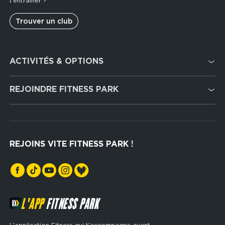
t’entraîner ?
Trouver un club
Footer
ACTIVITÉS & OPTIONS
services
Cardio Training
REJOINDRE FITNESS PARK
Musculation
Recrutement
Hyrox Zone
Rejoindre notre réseau
Cross Training
REJOINS VITE FITNESS PARK !
Espaces sports de force
L'APP
FITNESS PARK
L'application Fitness qui t'accompagne avant,