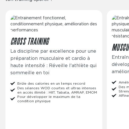
Image
Image
CROSS TRAINING
MUSCU
La discipline par excellence pour une
Entraîn
préparation musculaire et cardio à
dévelo
haute intensité : Réveille l'athlète qui
amélior
sommeille en toi
Améli
Brûle des calories en un temps record
Des m
Des séances WOD courtes et ultras intenses
Stren
en accès illimité : HIIT, Tabata, AMRAP, EMOM
Affine
Pour développer le maximum de ta
condition physique