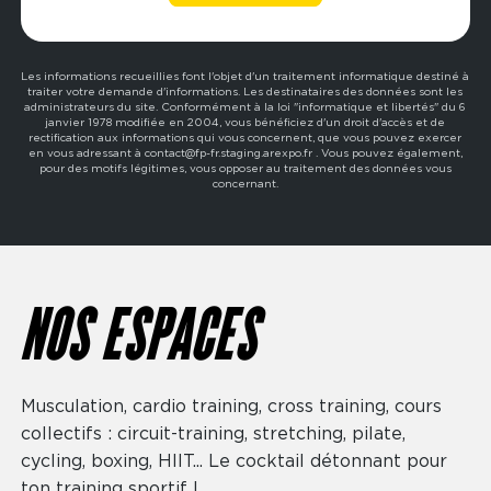
Les informations recueillies font l'objet d'un traitement informatique destiné à
traiter votre demande d'informations. Les destinataires des données sont les
administrateurs du site. Conformément à la loi "informatique et libertés" du 6
janvier 1978 modifiée en 2004, vous bénéficiez d'un droit d'accès et de
rectification aux informations qui vous concernent, que vous pouvez exercer
en vous adressant à contact@fp-fr.staging.arexpo.fr . Vous pouvez également,
pour des motifs légitimes, vous opposer au traitement des données vous
concernant.
NOS ESPACES
Musculation, cardio training, cross training, cours
collectifs : circuit-training, stretching, pilate,
cycling, boxing, HIIT... Le cocktail détonnant pour
ton training sportif !