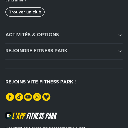
t’entraîner ?
Trouver un club
Footer
ACTIVITÉS & OPTIONS
services
Cardio Training
REJOINDRE FITNESS PARK
Musculation
Recrutement
Hyrox Zone
Rejoindre notre réseau
Cross Training
REJOINS VITE FITNESS PARK !
Espaces sports de force
L'APP
FITNESS PARK
L'application Fitness qui t'accompagne avant,