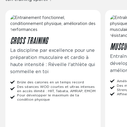
Image
Image
CROSS TRAINING
MUSCU
La discipline par excellence pour une
Entraîn
préparation musculaire et cardio à
dévelo
haute intensité : Réveille l'athlète qui
amélior
sommeille en toi
Améli
Brûle des calories en un temps record
Des m
Des séances WOD courtes et ultras intenses
Stren
en accès illimité : HIIT, Tabata, AMRAP, EMOM
Affine
Pour développer le maximum de ta
condition physique