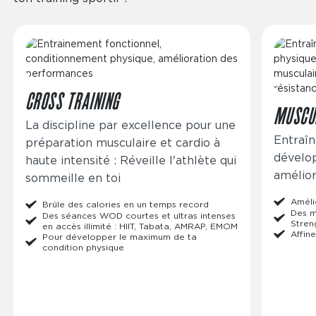
Image
Image
CROSS TRAINING
MUSCU
La discipline par excellence pour une
Entraîn
préparation musculaire et cardio à
dévelo
haute intensité : Réveille l'athlète qui
amélior
sommeille en toi
Améli
Brûle des calories en un temps record
Des m
Des séances WOD courtes et ultras intenses
Stren
en accès illimité : HIIT, Tabata, AMRAP, EMOM
Affine
Pour développer le maximum de ta
condition physique