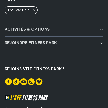
t’entraîner ?
Trouver un club
Footer
ACTIVITÉS & OPTIONS
services
Cardio Training
REJOINDRE FITNESS PARK
Musculation
Recrutement
Hyrox Zone
Rejoindre notre réseau
Cross Training
REJOINS VITE FITNESS PARK !
Espaces sports de force
L'APP
FITNESS PARK
L'application Fitness qui t'accompagne avant,