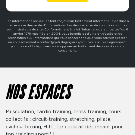
Les informations recueillies font l'objet d'un traitement informatique destiné à
traiter votre demande d'informations. Les destinataires des données sont les
administrateurs du site. Conformément à la loi "informatique et libertés" du 6
janvier 1978 modifiée en 2004, vous bénéficiez d'un droit d'accès et de
rectification aux informations qui vous concernent, que vous pouvez exercer
en vous adressant à contact@fp-fr.staging.arexpo.fr . Vous pouvez également,
pour des motifs légitimes, vous opposer au traitement des données vous
concernant.
NOS ESPACES
Musculation, cardio training, cross training, cours
collectifs : circuit-training, stretching, pilate,
cycling, boxing, HIIT... Le cocktail détonnant pour
ton training sportif !