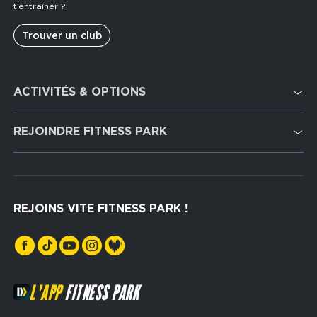
t’entraîner ?
Trouver un club
Footer
ACTIVITÉS & OPTIONS
services
Cardio Training
REJOINDRE FITNESS PARK
Musculation
Recrutement
Hyrox Zone
Rejoindre notre réseau
Cross Training
REJOINS VITE FITNESS PARK !
Espaces sports de force
L'APP
FITNESS PARK