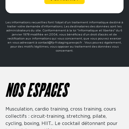
Les informations recueillies font l'objet d'un traitement informatique destiné à
traiter votre demande d'informations. Les destinataires des données sont les
administrateurs du site. Conformément à la loi "informatique et libertés" du 6
janvier 1978 modifiée en 2004, vous bénéficiez d'un droit d'accès et de
rectification aux informations qui vous concernent, que vous pouvez exercer
en vous adressant à contact@fp-fr.staging.arexpo.fr . Vous pouvez également,
pour des motifs légitimes, vous opposer au traitement des données vous
concernant.
NOS ESPACES
Musculation, cardio training, cross training, cours
collectifs : circuit-training, stretching, pilate,
cycling, boxing, HIIT... Le cocktail détonnant pour