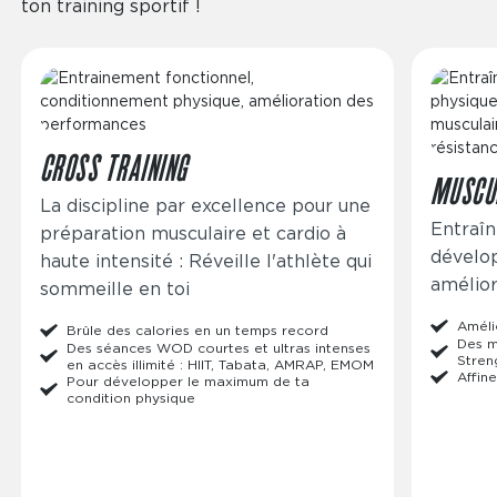
ton training sportif !
Image
Image
CROSS TRAINING
MUSCU
La discipline par excellence pour une
Entraîn
préparation musculaire et cardio à
dévelo
haute intensité : Réveille l'athlète qui
amélior
sommeille en toi
Améli
Brûle des calories en un temps record
Des m
Des séances WOD courtes et ultras intenses
Stren
en accès illimité : HIIT, Tabata, AMRAP, EMOM
Affine
Pour développer le maximum de ta
condition physique