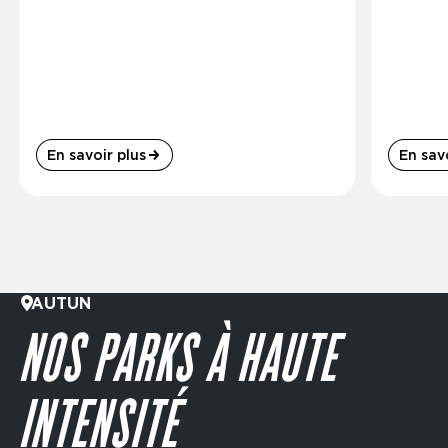
En savoir plus
En savo
AUTUN
NOS PARKS À HAUTE
INTENSITÉ