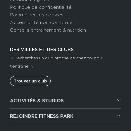
Politique de confidentialité
Paramétrer les cookies
Accessibilité non conforme
Conseils entrainement & nutrition
DES VILLES ET DES CLUBS
Tu recherches un club proche de chez toi pour
t’entraîner ?
Trouver un club
ACTIVITÉS & STUDIOS
Cardio training
Musculation
REJOINDRE FITNESS PARK
Hyrox Zone
Recrutement
Cross training
Rejoindre notre réseau