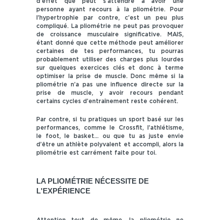
d’effet que peut s’attendre à avoir une
personne ayant recours à la pliométrie. Pour
l’hypertrophie par contre, c’est un peu plus
compliqué. La pliométrie ne peut pas provoquer
de croissance musculaire significative. MAIS,
étant donné que cette méthode peut améliorer
certaines de tes performances, tu pourras
probablement utiliser des charges plus lourdes
sur quelques exercices clés et donc à terme
optimiser la prise de muscle. Donc même si la
pliométrie n’a pas une influence directe sur la
prise de muscle, y avoir recours pendant
certains cycles d’entraînement reste cohérent.
Par contre, si tu pratiques un sport basé sur les
performances, comme le Crossfit, l’athlétisme,
le foot, le basket… ou que tu as juste envie
d’être un athlète polyvalent et accompli, alors la
pliométrie est carrément faite pour toi.
LA PLIOMÉTRIE NÉCESSITE DE
L'EXPÉRIENCE
Attention tout de même, la pliométrie ne