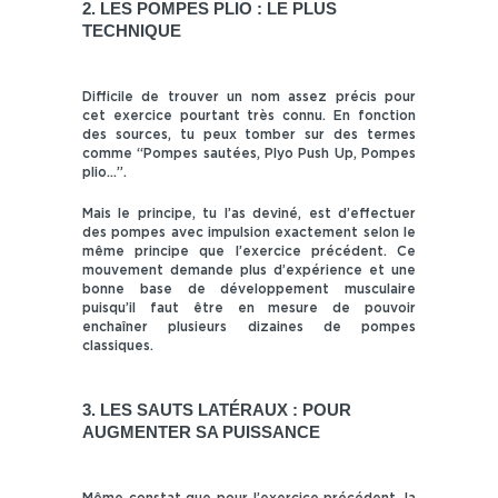
2. LES POMPES PLIO : LE PLUS
TECHNIQUE
Difficile de trouver un nom assez précis pour
cet exercice pourtant très connu. En fonction
des sources, tu peux tomber sur des termes
comme “Pompes sautées, Plyo Push Up, Pompes
plio…”.
Mais le principe, tu l’as deviné, est d’effectuer
des pompes avec impulsion exactement selon le
même principe que l’exercice précédent. Ce
mouvement demande plus d’expérience et une
bonne base de développement musculaire
puisqu’il faut être en mesure de pouvoir
enchaîner plusieurs dizaines de pompes
classiques.
3. LES SAUTS LATÉRAUX : POUR
AUGMENTER SA PUISSANCE
Même constat que pour l’exercice précédent, la