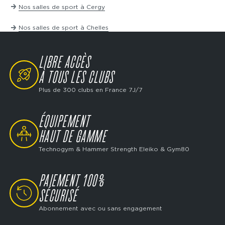
Nos salles de sport à Cergy
Nos salles de sport à Chelles
LIBRE ACCÈS
SVG
À TOUS LES CLUBS
Plus de 300 clubs en France 7J/7
ÉQUIPEMENT
SVG
HAUT DE GAMME
Technogym & Hammer Strength Eleiko & Gym80
PAIEMENT 100%
SVG
SÉCURISÉ
Abonnement avec ou sans engagement