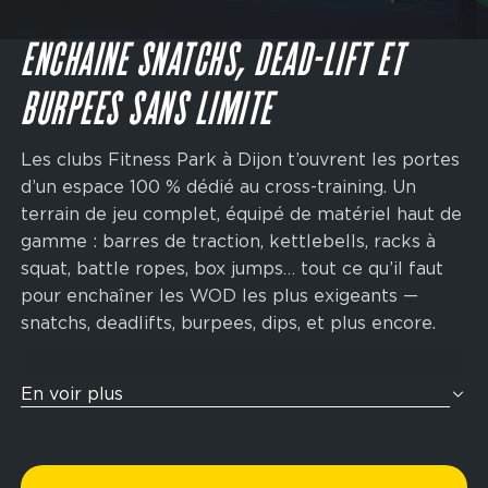
Main
navigation
JE M'INSCRIS
CTA
ENCHAINE SNATCHS, DEAD-LIFT ET
BURPEES SANS LIMITE
Les clubs Fitness Park à Dijon t’ouvrent les portes
d’un espace 100 % dédié au cross-training. Un
terrain de jeu complet, équipé de matériel haut de
gamme : barres de traction, kettlebells, racks à
squat, battle ropes, box jumps… tout ce qu’il faut
pour enchaîner les WOD les plus exigeants —
snatchs, deadlifts, burpees, dips, et plus encore.
Et si tu te préparais pour ton prochain Hyrox ? Nos
En voir plus
zones de cross-training sont pensées pour t’aider
à performer. Grâce à une combinaison d’exercices
cardio et de renforcement musculaire, tu