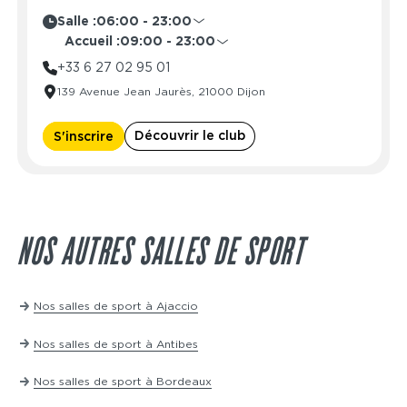
Salle :
06:00 - 23:00
Lundi
06:00 - 23:00
Accueil :
09:00 - 23:00
Mardi
06:00 - 23:00
Lundi
09:00 - 23:00
+33 6 27 02 95 01
Mercredi
06:00 - 23:00
Mardi
09:00 - 23:00
139 Avenue Jean Jaurès, 21000 Dijon
Jeudi
06:00 - 23:00
Mercredi
09:00 - 23:00
Vendredi
06:00 - 23:00
Jeudi
09:00 - 23:00
Découvrir le club
Samedi
06:00 - 23:00
S'inscrire
Vendredi
09:00 - 23:00
Dimanche
06:00 - 23:00
Samedi
09:00 - 23:00
Dimanche
09:00 - 23:00
NOS AUTRES SALLES DE SPORT
Nos salles de sport à Ajaccio
Nos salles de sport à Antibes
Nos salles de sport à Bordeaux