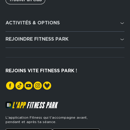
Footer
ACTIVITÉS & OPTIONS
services
Cardio Training
REJOINDRE FITNESS PARK
Musculation
Recrutement
Hyrox Zone
Rejoindre notre réseau
Cross Training
REJOINS VITE FITNESS PARK !
Espaces sports de force
L'APP
FITNESS PARK
L'application Fitness qui t'accompagne avant,
pendant et après ta séance.