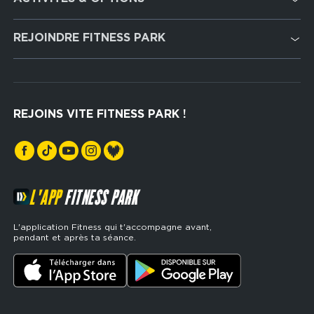
services
Cardio Training
REJOINDRE FITNESS PARK
Musculation
Recrutement
Hyrox Zone
Rejoindre notre réseau
Cross Training
REJOINS VITE FITNESS PARK !
Espaces sports de force
L'APP
FITNESS PARK
L'application Fitness qui t'accompagne avant,
pendant et après ta séance.