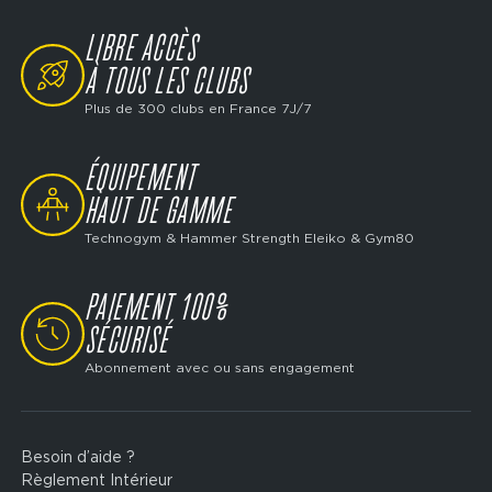
LIBRE ACCÈS
SVG
À TOUS LES CLUBS
Plus de 300 clubs en France 7J/7
ÉQUIPEMENT
SVG
HAUT DE GAMME
Technogym & Hammer Strength Eleiko & Gym80
PAIEMENT 100%
SVG
SÉCURISÉ
Abonnement avec ou sans engagement
Besoin d’aide ?
Footer
Règlement Intérieur
legal