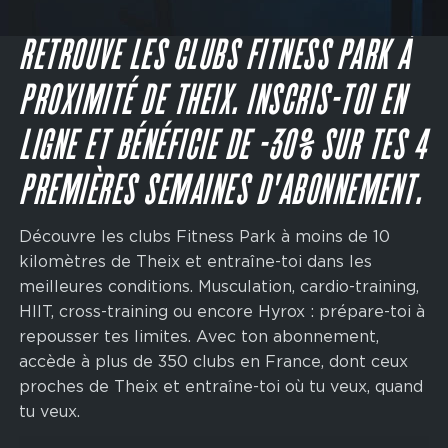
Main
navigation
JE M'INSCRIS
CTA
RETROUVE LES CLUBS FITNESS PARK À
PROXIMITÉ DE THEIX. INSCRIS-TOI EN
LIGNE ET BÉNÉFICIE DE -30% SUR TES 4
PREMIÈRES SEMAINES D'ABONNEMENT.
Découvre les clubs Fitness Park à moins de 10
kilomètres de Theix et entraîne-toi dans les
meilleures conditions. Musculation, cardio-training,
HIIT, cross-training ou encore Hyrox : prépare-toi à
repousser tes limites. Avec ton abonnement,
accède à plus de 350 clubs en France, dont ceux
proches de Theix et entraîne-toi où tu veux, quand
tu veux.