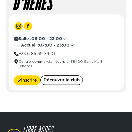
D'HÈRES
Salle :
06:00 - 23:00
Lundi
06:00 - 23:00
Accueil :
07:00 - 23:00
Mardi
06:00 - 23:00
Lundi
07:00 - 23:00
+33 6 85 69 79 01
Mercredi
06:00 - 23:00
Mardi
07:00 - 23:00
Centre commercial Neyrpic, 38400 Saint Martin
Jeudi
06:00 - 23:00
Mercredi
07:00 - 23:00
D'hères
Vendredi
06:00 - 23:00
Jeudi
07:00 - 23:00
Samedi
06:00 - 23:00
Vendredi
07:00 - 23:00
Découvrir le club
S'inscrire
Dimanche
06:00 - 23:00
Samedi
07:00 - 23:00
Dimanche
07:00 - 23:00
LIBRE ACCÈS
SVG