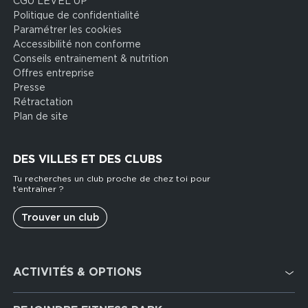
CGU LEVEL UP
Politique de confidentialité
Paramétrer les cookies
Accessibilité non conforme
Conseils entrainement & nutrition
Offres entreprise
Presse
Rétractation
Plan de site
DES VILLES ET DES CLUBS
Tu recherches un club proche de chez toi pour
t’entraîner ?
Trouver un club
Footer
ACTIVITÉS & OPTIONS
services
Cardio Training