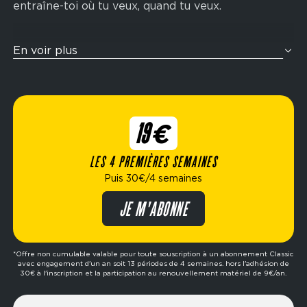
entraîne-toi où tu veux, quand tu veux.
Tu veux t’entraîner comme un athlète ? Nos zones
En voir plus
cross-training sont pensées pour te challenger
avec des enchaînements fonctionnels inspirés de
la compétition Hyrox : rameur, wall balls, sled
push, ski-erg et bien plus encore. Idéal pour
19€
améliorer ton endurance, ta force et ta condition
physique globale.
LES 4 PREMIÈRES SEMAINES
Puis 30€/4 semaines
Élue meilleure marque de fitness de l’année,
Fitness Park propose des formules flexibles
JE M'ABONNE
adaptées à ton mode de vie : abonnement dès
19€/4 semaines, options avec ou sans engagement,
formule premium, etc. Prêt à passer à l’action ?
*Offre non cumulable valable pour toute souscription à un abonnement Classic
avec engagement d'un an soit 13 périodes de 4 semaines. hors l'adhésion de
Réserve ta séance d’essai gratuite dans le club de
30€ à l'inscription et la participation au renouvellement matériel de 9€/an.
ton choix et fais le premier pas vers tes objectifs.