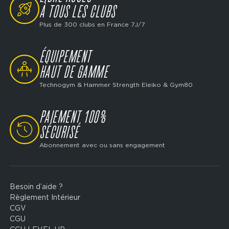
À TOUS LES CLUBS
Plus de 300 clubs en France 7J/7
ÉQUIPEMENT
SVG
HAUT DE GAMME
Technogym & Hammer Strength Eleiko & Gym80
PAIEMENT 100%
SVG
SÉCURISÉ
Abonnement avec ou sans engagement
Besoin d’aide ?
Footer
Règlement Intérieur
legal
CGV
CGU