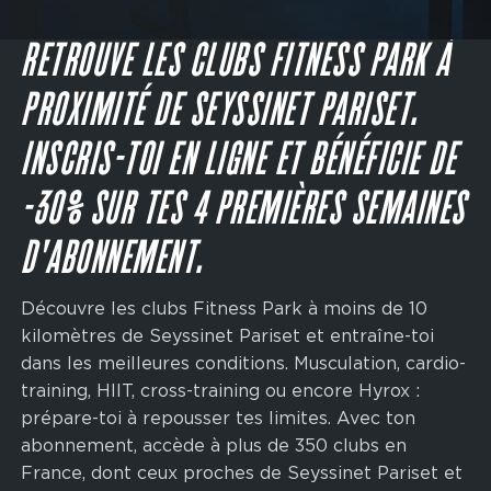
Main
navigation
JE M'INSCRIS
CTA
RETROUVE LES CLUBS FITNESS PARK À
PROXIMITÉ DE SEYSSINET PARISET.
INSCRIS-TOI EN LIGNE ET BÉNÉFICIE DE
-30% SUR TES 4 PREMIÈRES SEMAINES
D'ABONNEMENT.
Découvre les clubs Fitness Park à moins de 10
kilomètres de Seyssinet Pariset et entraîne-toi
dans les meilleures conditions. Musculation, cardio-
training, HIIT, cross-training ou encore Hyrox :
prépare-toi à repousser tes limites. Avec ton
abonnement, accède à plus de 350 clubs en
France, dont ceux proches de Seyssinet Pariset et