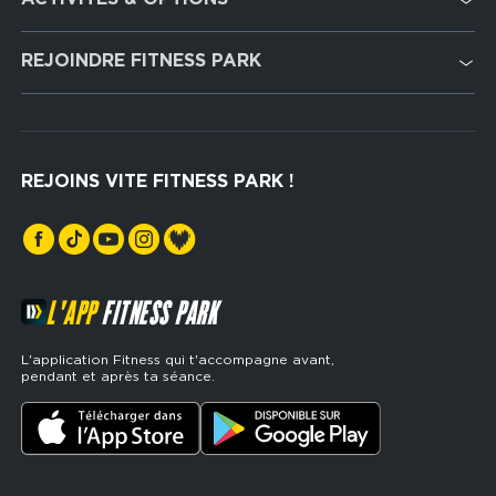
services
Cardio Training
REJOINDRE FITNESS PARK
Musculation
Recrutement
Hyrox Zone
Rejoindre notre réseau
Cross Training
REJOINS VITE FITNESS PARK !
Espaces sports de force
L'APP
FITNESS PARK
L'application Fitness qui t'accompagne avant,
pendant et après ta séance.