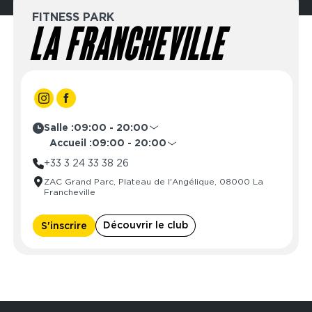
FITNESS PARK
LA FRANCHEVILLE
Salle :
09:00 - 20:00
Lundi
06:00 - 22:00
Accueil :
09:00 - 20:00
Mardi
06:00 - 22:00
Lundi
09:00 - 22:00
+33 3 24 33 38 26
Mercredi
06:00 - 22:00
Mardi
09:00 - 22:00
ZAC Grand Parc, Plateau de l'Angélique, 08000 La
Jeudi
06:00 - 22:00
Mercredi
09:00 - 22:00
Francheville
Vendredi
06:00 - 22:00
Jeudi
09:00 - 22:00
Samedi
09:00 - 20:00
Vendredi
09:00 - 22:00
Découvrir le club
S'inscrire
Dimanche
06:00 - 20:00
Samedi
09:00 - 20:00
Dimanche
09:00 - 20:00