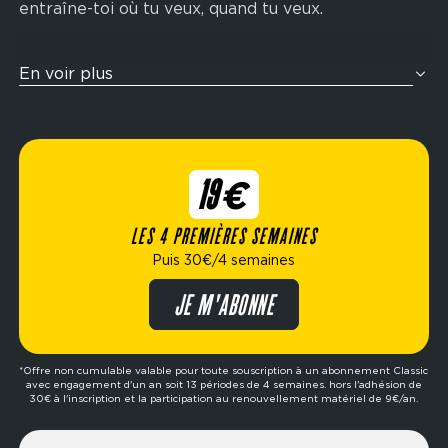
entraîne-toi où tu veux, quand tu veux.
Tu veux t’entraîner comme un athlète ? Nos zones
En voir plus
cross-training sont pensées pour te challenger
avec des enchaînements fonctionnels inspirés de
la compétition Hyrox : rameur, wall balls, sled
push, ski-erg et bien plus encore. Idéal pour
19€
améliorer ton endurance, ta force et ta condition
physique globale.
LES 4 PREMIÈRES SEMAINES
Puis 30€/4 semaines
Élue meilleure marque de fitness de l’année,
Fitness Park propose des formules flexibles
JE M'ABONNE
adaptées à ton mode de vie : abonnement dès
19€/4 semaines, options avec ou sans engagement,
formule premium, etc. Prêt à passer à l’action ?
*Offre non cumulable valable pour toute souscription à un abonnement Classic
avec engagement d'un an soit 13 périodes de 4 semaines. hors l'adhésion de
Réserve ta séance d’essai gratuite dans le club de
30€ à l'inscription et la participation au renouvellement matériel de 9€/an.
ton choix et fais le premier pas vers tes objectifs.