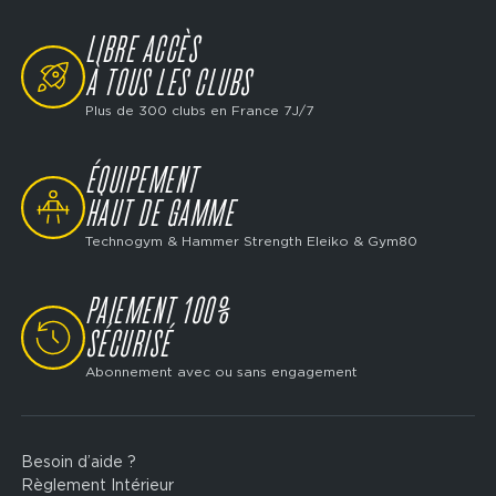
LIBRE ACCÈS
SVG
À TOUS LES CLUBS
Plus de 300 clubs en France 7J/7
ÉQUIPEMENT
SVG
HAUT DE GAMME
Technogym & Hammer Strength Eleiko & Gym80
PAIEMENT 100%
SVG
SÉCURISÉ
Abonnement avec ou sans engagement
Besoin d’aide ?
Footer
Règlement Intérieur
legal