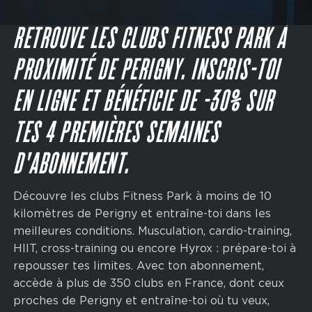
Main
navigation
JE M'INSCRIS
CTA
RETROUVE LES CLUBS FITNESS PARK À
PROXIMITÉ DE PERIGNY. INSCRIS-TOI
EN LIGNE ET BÉNÉFICIE DE -30% SUR
TES 4 PREMIÈRES SEMAINES
D'ABONNEMENT.
Découvre les clubs Fitness Park à moins de 10
kilomètres de Perigny et entraîne-toi dans les
meilleures conditions. Musculation, cardio-training,
HIIT, cross-training ou encore Hyrox : prépare-toi à
repousser tes limites. Avec ton abonnement,
accède à plus de 350 clubs en France, dont ceux
proches de Perigny et entraîne-toi où tu veux,