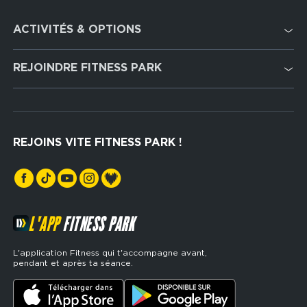
Footer
ACTIVITÉS & OPTIONS
services
Cardio Training
REJOINDRE FITNESS PARK
Musculation
Recrutement
Hyrox Zone
Rejoindre notre réseau
Cross Training
REJOINS VITE FITNESS PARK !
Espaces sports de force
L'APP
FITNESS PARK
L'application Fitness qui t'accompagne avant,
pendant et après ta séance.