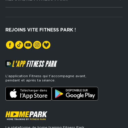
Musculation
Recrutement
Hyrox Zone
Rejoindre notre réseau
Cross Training
REJOINS VITE FITNESS PARK !
Espaces sports de force
L'APP
FITNESS PARK
L'application Fitness qui t'accompagne avant,
pendant et après ta séance.
La plateforme de home training Fitness Park.