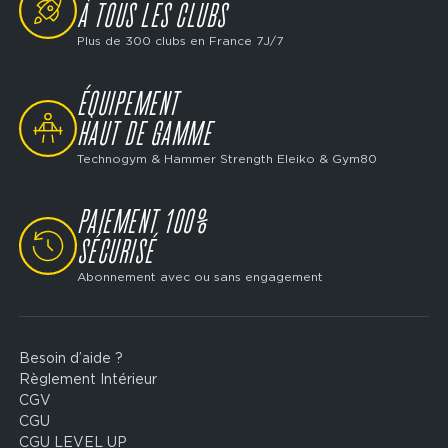
À TOUS LES CLUBS
Plus de 300 clubs en France 7J/7
ÉQUIPEMENT
SVG
HAUT DE GAMME
Technogym & Hammer Strength Eleiko & Gym80
PAIEMENT 100%
SVG
SÉCURISÉ
Abonnement avec ou sans engagement
Besoin d’aide ?
Footer
Règlement Intérieur
legal
CGV
CGU
CGU LEVEL UP