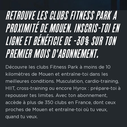
Main
navigation
JE M'INSCRIS
CTA
RETROUVE LES CLUBS FITNESS PARK À
PROXIMITÉ DE MOUEN. INSCRIS-TOI EN
LIGNE ET BÉNÉFICIE DE -30% SUR TON
PREMIER MOIS D'ABONNEMENT.
Découvre les clubs Fitness Park à moins de 10
kilomètres de Mouen et entraîne-toi dans les
meilleures conditions. Musculation, cardio-training,
HIIT, cross-training ou encore Hyrox : prépare-toi à
repousser tes limites. Avec ton abonnement,
accède à plus de 350 clubs en France, dont ceux
proches de Mouen et entraîne-toi où tu veux,
quand tu veux.