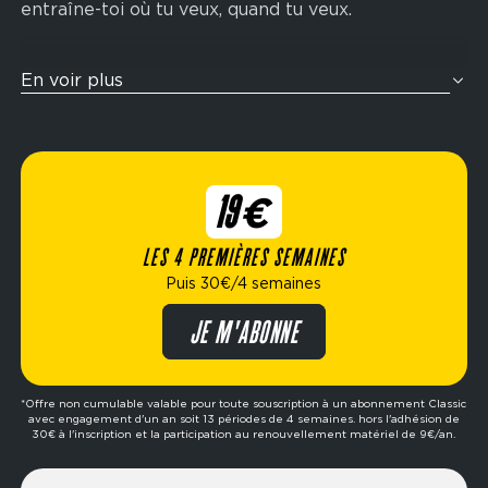
entraîne-toi où tu veux, quand tu veux.
Tu veux t’entraîner comme un athlète ? Nos zones
En voir plus
cross-training sont pensées pour te challenger
avec des enchaînements fonctionnels inspirés de
la compétition Hyrox : rameur, wall balls, sled
push, ski-erg et bien plus encore. Idéal pour
19€
améliorer ton endurance, ta force et ta condition
physique globale.
LES 4 PREMIÈRES SEMAINES
Puis 30€/4 semaines
Élue meilleure marque de fitness de l’année,
Fitness Park propose des formules flexibles
JE M'ABONNE
adaptées à ton mode de vie : abonnement dès
19€/4 semaines, options avec ou sans engagement,
formule premium, etc. Prêt à passer à l’action ?
*Offre non cumulable valable pour toute souscription à un abonnement Classic
avec engagement d'un an soit 13 périodes de 4 semaines. hors l'adhésion de
Réserve ta séance d’essai gratuite dans le club de
30€ à l'inscription et la participation au renouvellement matériel de 9€/an.
ton choix et fais le premier pas vers tes objectifs.