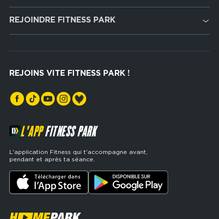
Cardio Training
REJOINDRE FITNESS PARK
Musculation
Recrutement
Hyrox Zone
Rejoindre notre réseau
Cross Training
REJOINS VITE FITNESS PARK !
Espaces sports de force
L'APP
FITNESS PARK
L'application Fitness qui t'accompagne avant,
pendant et après ta séance.