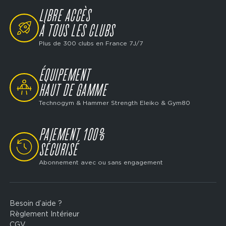
LIBRE ACCÈS
SVG
À TOUS LES CLUBS
Plus de 300 clubs en France 7J/7
ÉQUIPEMENT
SVG
HAUT DE GAMME
Technogym & Hammer Strength Eleiko & Gym80
PAIEMENT 100%
SVG
SÉCURISÉ
Abonnement avec ou sans engagement
Besoin d’aide ?
Footer
Règlement Intérieur
legal
CGV