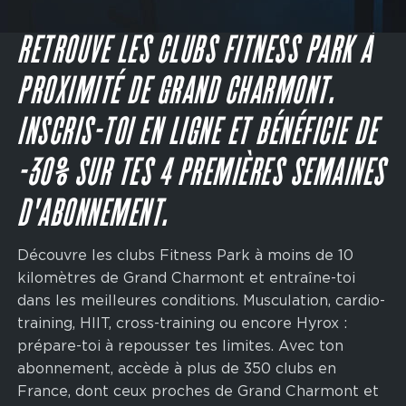
Main
navigation
JE M'INSCRIS
CTA
RETROUVE LES CLUBS FITNESS PARK À
PROXIMITÉ DE GRAND CHARMONT.
INSCRIS-TOI EN LIGNE ET BÉNÉFICIE DE
-30% SUR TES 4 PREMIÈRES SEMAINES
D'ABONNEMENT.
Découvre les clubs Fitness Park à moins de 10
kilomètres de Grand Charmont et entraîne-toi
dans les meilleures conditions. Musculation, cardio-
training, HIIT, cross-training ou encore Hyrox :
prépare-toi à repousser tes limites. Avec ton
abonnement, accède à plus de 350 clubs en
France, dont ceux proches de Grand Charmont et