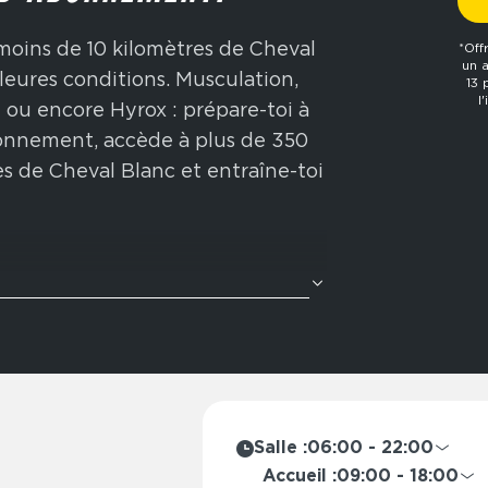
 moins de 10 kilomètres de Cheval
*Off
un 
lleures conditions. Musculation,
13 
l
ng ou encore Hyrox : prépare-toi à
bonnement, accède à plus de 350
s de Cheval Blanc et entraîne-toi
ète ? Nos zones cross-training
avec des enchaînements
tion Hyrox : rameur, wall balls,
ore. Idéal pour améliorer ton
n physique globale.
Salle :
06:00 - 22:00
de l’année, Fitness Park propose
Lundi
06:00 - 23
Accueil :
09:00 - 18:00
à ton mode de vie : abonnement