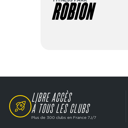
ROBION
dès 19€/4 semaines, options avec
premium, etc. Prêt à passer à l’act
gratuite dans le club de ton choix 
objectifs.
LIBRE ACCÈS
SVG
À TOUS LES CLUBS
Plus de 300 clubs en France 7J/7