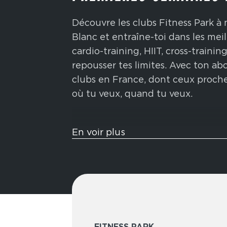
Découvre les clubs Fitness Park à
Blanc et entraîne-toi dans les mei
cardio-training, HIIT, cross-traini
repousser tes limites. Avec ton a
clubs en France, dont ceux proche
où tu veux, quand tu veux.
Tu veux t’entraîner comme un athl
En voir plus
sont pensées pour te challenger 
fonctionnels inspirés de la compéti
sled push, ski-erg et bien plus enc
endurance, ta force et ta conditio
Élue meilleure marque de fitness 
des formules flexibles adaptées 
FITNESS PARK