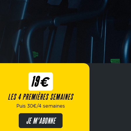
19€
LES 4 PREMIÈRES SEMAINES
Puis 30€/4 semaines
JE M'ABONNE