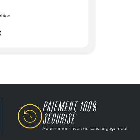
:00
 20:00
:00
 20:00
obion
:00
 20:00
:00
 20:00
:00
 20:00
3:00
- 18:00
Fermé
PAIEMENT 100%
SVG
SÉCURISÉ
Abonnement avec ou sans engagement