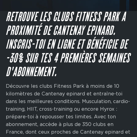
Main
navigation
JE M'INSCRIS
CTA
RETROUVE LES CLUBS FITNESS PARK À
PROXIMITÉ DE CANTENAY EPINARD.
INSCRIS-TOI EN LIGNE ET BÉNÉFICIE DE
-30% SUR TES 4 PREMIÈRES SEMAINES
D'ABONNEMENT.
Découvre les clubs Fitness Park à moins de 10
kilomètres de Cantenay epinard et entraîne-toi
dans les meilleures conditions. Musculation, cardio-
training, HIIT, cross-training ou encore Hyrox :
prépare-toi à repousser tes limites. Avec ton
abonnement, accède à plus de 350 clubs en
France, dont ceux proches de Cantenay epinard et