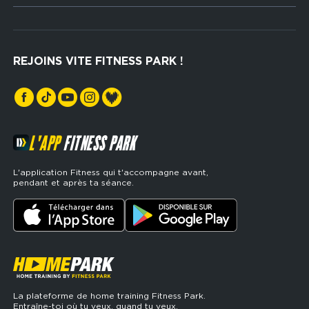
Musculation
Recrutement
Hyrox Zone
Rejoindre notre réseau
Cross Training
REJOINS VITE FITNESS PARK !
Espaces sports de force
L'APP
FITNESS PARK
L'application Fitness qui t'accompagne avant,
pendant et après ta séance.
La plateforme de home training Fitness Park.
Entraîne-toi où tu veux, quand tu veux.