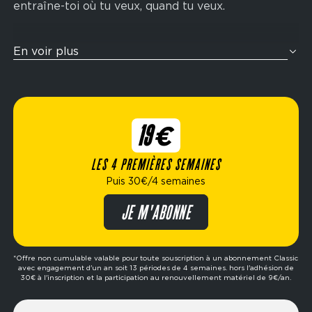
entraîne-toi où tu veux, quand tu veux.
Tu veux t’entraîner comme un athlète ? Nos zones
En voir plus
cross-training sont pensées pour te challenger
avec des enchaînements fonctionnels inspirés de
la compétition Hyrox : rameur, wall balls, sled
push, ski-erg et bien plus encore. Idéal pour
19€
améliorer ton endurance, ta force et ta condition
physique globale.
LES 4 PREMIÈRES SEMAINES
Puis 30€/4 semaines
Élue meilleure marque de fitness de l’année,
Fitness Park propose des formules flexibles
JE M'ABONNE
adaptées à ton mode de vie : abonnement dès
19€/4 semaines, options avec ou sans engagement,
formule premium, etc. Prêt à passer à l’action ?
*Offre non cumulable valable pour toute souscription à un abonnement Classic
avec engagement d'un an soit 13 périodes de 4 semaines. hors l'adhésion de
Réserve ta séance d’essai gratuite dans le club de
30€ à l'inscription et la participation au renouvellement matériel de 9€/an.
ton choix et fais le premier pas vers tes objectifs.