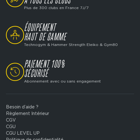
À TOUS LES CLUBS
Plus de 300 clubs en France 7J/7
ÉQUIPEMENT
SVG
HAUT DE GAMME
Technogym & Hammer Strength Eleiko & Gym80
PAIEMENT 100%
SVG
SÉCURISÉ
Abonnement avec ou sans engagement
Besoin d’aide ?
Footer
Règlement Intérieur
legal
CGV
CGU
CGU LEVEL UP
Politique de confidentialité