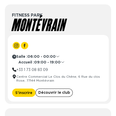
Dimanche
09:00 - 23:00
FITNESS PARK
MONTÉVRAIN
Salle :
06:00 - 00:00
Lundi
06:00 - 00:00
Accueil :
09:00 - 19:00
Mardi
06:00 - 00:00
Lundi
08:30 - 21:30
+33 1 73 08 83 09
Mercredi
06:00 - 00:00
Mardi
08:30 - 21:30
Centre Commercial Le Clos du Chêne, 6 Rue du clos
Jeudi
06:00 - 00:00
Mercredi
08:30 - 21:30
Rose, 77144 Montévrain
Vendredi
06:00 - 00:00
Jeudi
08:30 - 21:30
Samedi
06:00 - 00:00
Vendredi
08:30 - 21:30
Découvrir le club
S'inscrire
Dimanche
06:00 - 00:00
Samedi
09:00 - 19:00
Dimanche
10:00 - 16:00