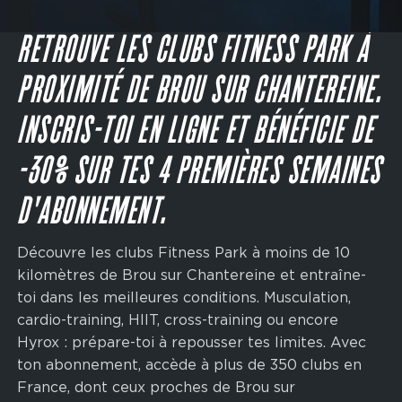
Main
navigation
JE M'INSCRIS
CTA
RETROUVE LES CLUBS FITNESS PARK À
PROXIMITÉ DE BROU SUR CHANTEREINE.
INSCRIS-TOI EN LIGNE ET BÉNÉFICIE DE
-30% SUR TES 4 PREMIÈRES SEMAINES
D'ABONNEMENT.
Découvre les clubs Fitness Park à moins de 10
kilomètres de Brou sur Chantereine et entraîne-
toi dans les meilleures conditions. Musculation,
cardio-training, HIIT, cross-training ou encore
Hyrox : prépare-toi à repousser tes limites. Avec
ton abonnement, accède à plus de 350 clubs en
France, dont ceux proches de Brou sur