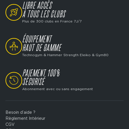
LIBRE ACCÈS
SVG
À TOUS LES CLUBS
Plus de 300 clubs en France 7J/7
ÉQUIPEMENT
SVG
HAUT DE GAMME
Technogym & Hammer Strength Eleiko & Gym80
PAIEMENT 100%
SVG
SÉCURISÉ
Abonnement avec ou sans engagement
Besoin d’aide ?
Footer
Règlement Intérieur
legal
CGV