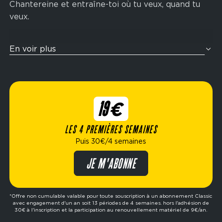
Chantereine et entraîne-toi où tu veux, quand tu
veux.
Tu veux t’entraîner comme un athlète ? Nos zones
En voir plus
cross-training sont pensées pour te challenger
avec des enchaînements fonctionnels inspirés de
la compétition Hyrox : rameur, wall balls, sled
push, ski-erg et bien plus encore. Idéal pour
19€
améliorer ton endurance, ta force et ta condition
physique globale.
LES 4 PREMIÈRES SEMAINES
Puis 30€/4 semaines
Élue meilleure marque de fitness de l’année,
Fitness Park propose des formules flexibles
JE M'ABONNE
adaptées à ton mode de vie : abonnement dès
19€/4 semaines, options avec ou sans engagement,
formule premium, etc. Prêt à passer à l’action ?
*Offre non cumulable valable pour toute souscription à un abonnement Classic
avec engagement d'un an soit 13 périodes de 4 semaines. hors l'adhésion de
Réserve ta séance d’essai gratuite dans le club de
30€ à l'inscription et la participation au renouvellement matériel de 9€/an.
ton choix et fais le premier pas vers tes objectifs.