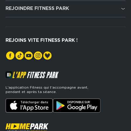
Cardio Training
REJOINDRE FITNESS PARK
Musculation
Recrutement
Hyrox Zone
Rejoindre notre réseau
Cross Training
REJOINS VITE FITNESS PARK !
Espaces sports de force
L'APP
FITNESS PARK
L'application Fitness qui t'accompagne avant,
pendant et après ta séance.