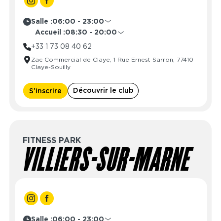
Salle :
06:00 - 23:00
Lundi
06:00 - 23:00
Accueil :
08:30 - 20:00
Mardi
06:00 - 23:00
Lundi
08:30 - 21:30
+33 1 73 08 40 62
Mercredi
06:00 - 23:00
Mardi
08:30 - 21:30
Zac Commercial de Claye, 1 Rue Ernest Sarron, 77410
Jeudi
06:00 - 23:00
Mercredi
08:30 - 21:30
Claye-Souilly
Vendredi
06:00 - 23:00
Jeudi
08:30 - 21:30
Samedi
06:00 - 23:00
Vendredi
08:30 - 21:30
Découvrir le club
S'inscrire
Dimanche
06:00 - 23:00
Samedi
08:30 - 20:00
Dimanche
08:30 - 20:00
FITNESS PARK
VILLIERS-SUR-MARNE
Salle :
06:00 - 23:00