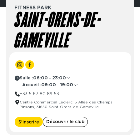
FITNESS PARK
SAINT-ORENS-DE-
GAMEVILLE
Salle :
06:00 - 23:00
Lundi
06:00 - 23:00
Accueil :
09:00 - 19:00
Mardi
06:00 - 23:00
Lundi
08:30 - 21:30
+33 5 67 80 89 53
Mercredi
06:00 - 23:00
Mardi
08:30 - 21:30
Centre Commercial Leclerc, 5 Allée des Champs
Jeudi
06:00 - 23:00
Mercredi
08:30 - 21:30
Pinsons, 31650 Saint-Orens-de-Gameville
Vendredi
06:00 - 23:00
Jeudi
08:30 - 21:30
Samedi
06:00 - 23:00
Vendredi
08:30 - 21:30
Découvrir le club
S'inscrire
Dimanche
06:00 - 23:00
Samedi
09:00 - 19:00
Dimanche
10:00 - 16:00