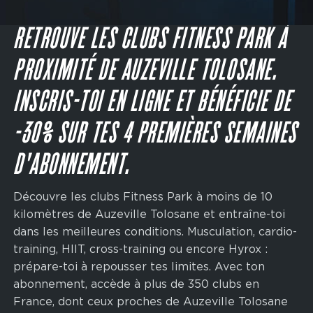
Main
navigation
JE M'INSCRIS
CTA
RETROUVE LES CLUBS FITNESS PARK À
PROXIMITÉ DE AUZEVILLE TOLOSANE.
INSCRIS-TOI EN LIGNE ET BÉNÉFICIE DE
-30% SUR TES 4 PREMIÈRES SEMAINES
D'ABONNEMENT.
Découvre les clubs Fitness Park à moins de 10
kilomètres de Auzeville Tolosane et entraîne-toi
dans les meilleures conditions. Musculation, cardio-
training, HIIT, cross-training ou encore Hyrox :
prépare-toi à repousser tes limites. Avec ton
abonnement, accède à plus de 350 clubs en
France, dont ceux proches de Auzeville Tolosane