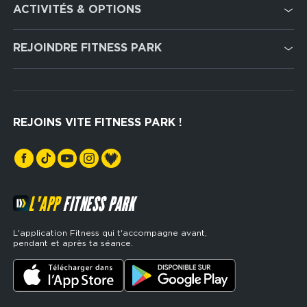
ACTIVITÉS & OPTIONS
services
Cardio Training
REJOINDRE FITNESS PARK
Musculation
Recrutement
Hyrox Zone
Rejoindre notre réseau
Cross Training
REJOINS VITE FITNESS PARK !
Espaces sports de force
L'APP
FITNESS PARK
L'application Fitness qui t'accompagne avant,
pendant et après ta séance.