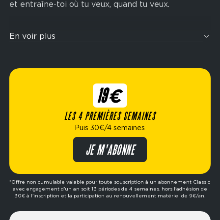
et entraîne-toi où tu veux, quand tu veux.
Tu veux t’entraîner comme un athlète ? Nos zones
En voir plus
cross-training sont pensées pour te challenger
avec des enchaînements fonctionnels inspirés de
la compétition Hyrox : rameur, wall balls, sled
push, ski-erg et bien plus encore. Idéal pour
19€
améliorer ton endurance, ta force et ta condition
physique globale.
LES 4 PREMIÈRES SEMAINES
Puis 30€/4 semaines
Élue meilleure marque de fitness de l’année,
Fitness Park propose des formules flexibles
JE M'ABONNE
adaptées à ton mode de vie : abonnement dès
19€/4 semaines, options avec ou sans engagement,
formule premium, etc. Prêt à passer à l’action ?
*Offre non cumulable valable pour toute souscription à un abonnement Classic
avec engagement d'un an soit 13 périodes de 4 semaines. hors l'adhésion de
Réserve ta séance d’essai gratuite dans le club de
30€ à l'inscription et la participation au renouvellement matériel de 9€/an.
ton choix et fais le premier pas vers tes objectifs.