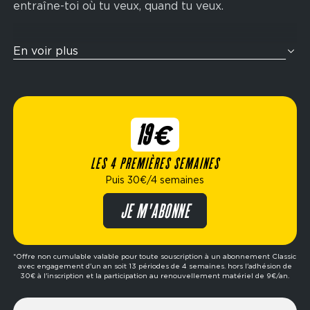
entraîne-toi où tu veux, quand tu veux.
Tu veux t’entraîner comme un athlète ? Nos zones
En voir plus
cross-training sont pensées pour te challenger
avec des enchaînements fonctionnels inspirés de
la compétition Hyrox : rameur, wall balls, sled
push, ski-erg et bien plus encore. Idéal pour
19€
améliorer ton endurance, ta force et ta condition
physique globale.
LES 4 PREMIÈRES SEMAINES
Puis 30€/4 semaines
Élue meilleure marque de fitness de l’année,
Fitness Park propose des formules flexibles
JE M'ABONNE
adaptées à ton mode de vie : abonnement dès
19€/4 semaines, options avec ou sans engagement,
formule premium, etc. Prêt à passer à l’action ?
*Offre non cumulable valable pour toute souscription à un abonnement Classic
avec engagement d'un an soit 13 périodes de 4 semaines. hors l'adhésion de
Réserve ta séance d’essai gratuite dans le club de
30€ à l'inscription et la participation au renouvellement matériel de 9€/an.
ton choix et fais le premier pas vers tes objectifs.