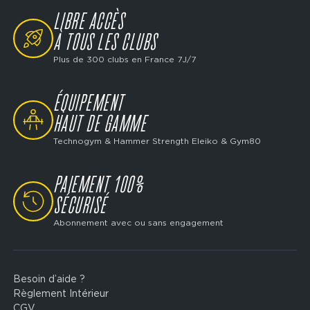
LIBRE ACCÈS
SVG
À TOUS LES CLUBS
Plus de 300 clubs en France 7J/7
ÉQUIPEMENT
SVG
HAUT DE GAMME
Technogym & Hammer Strength Eleiko & Gym80
PAIEMENT 100%
SVG
SÉCURISÉ
Abonnement avec ou sans engagement
Besoin d’aide ?
Footer
Règlement Intérieur
legal
CGV