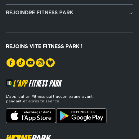
Cardio Training
REJOINDRE FITNESS PARK
Musculation
Recrutement
Hyrox Zone
Rejoindre notre réseau
Cross Training
REJOINS VITE FITNESS PARK !
Espaces sports de force
L'APP
FITNESS PARK
L'application Fitness qui t'accompagne avant,
pendant et après ta séance.