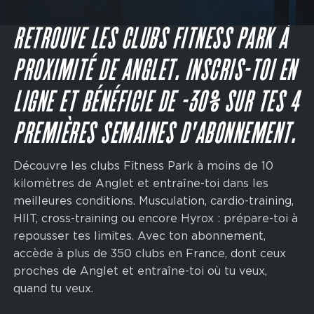
Main
navigation
JE M'INSCRIS
CTA
RETROUVE LES CLUBS FITNESS PARK À
PROXIMITÉ DE ANGLET. INSCRIS-TOI EN
LIGNE ET BÉNÉFICIE DE -30% SUR TES 4
PREMIÈRES SEMAINES D'ABONNEMENT.
Découvre les clubs Fitness Park à moins de 10
kilomètres de Anglet et entraîne-toi dans les
meilleures conditions. Musculation, cardio-training,
HIIT, cross-training ou encore Hyrox : prépare-toi à
repousser tes limites. Avec ton abonnement,
accède à plus de 350 clubs en France, dont ceux
proches de Anglet et entraîne-toi où tu veux,
quand tu veux.