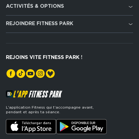
Footer
ACTIVITÉS & OPTIONS
services
Cardio Training
REJOINDRE FITNESS PARK
Musculation
Recrutement
Hyrox Zone
Rejoindre notre réseau
Cross Training
REJOINS VITE FITNESS PARK !
Espaces sports de force
L'APP
FITNESS PARK
L'application Fitness qui t'accompagne avant,
pendant et après ta séance.