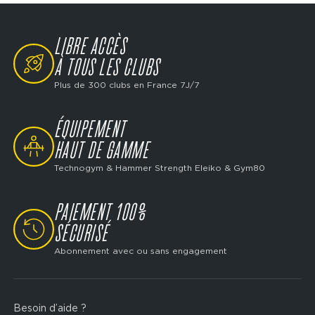
LIBRE ACCÈS
SVG
À TOUS LES CLUBS
Plus de 300 clubs en France 7J/7
ÉQUIPEMENT
SVG
HAUT DE GAMME
Technogym & Hammer Strength Eleiko & Gym80
PAIEMENT 100%
SVG
SÉCURISÉ
Abonnement avec ou sans engagement
Besoin d’aide ?
Footer