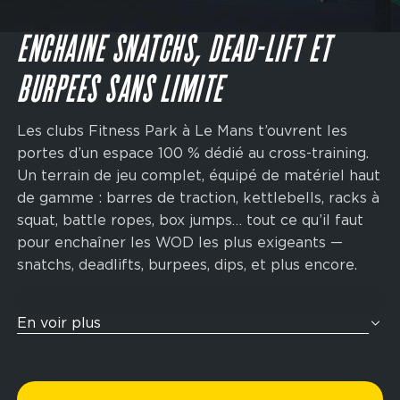
Main
navigation
JE M'INSCRIS
CTA
ENCHAINE SNATCHS, DEAD-LIFT ET
BURPEES SANS LIMITE
Les clubs Fitness Park à Le Mans t’ouvrent les
portes d’un espace 100 % dédié au cross-training.
Un terrain de jeu complet, équipé de matériel haut
de gamme : barres de traction, kettlebells, racks à
squat, battle ropes, box jumps… tout ce qu’il faut
pour enchaîner les WOD les plus exigeants —
snatchs, deadlifts, burpees, dips, et plus encore.
Et si tu te préparais pour ton prochain Hyrox ? Nos
En voir plus
zones de cross-training sont pensées pour t’aider
à performer. Grâce à une combinaison d’exercices
cardio et de renforcement musculaire, tu