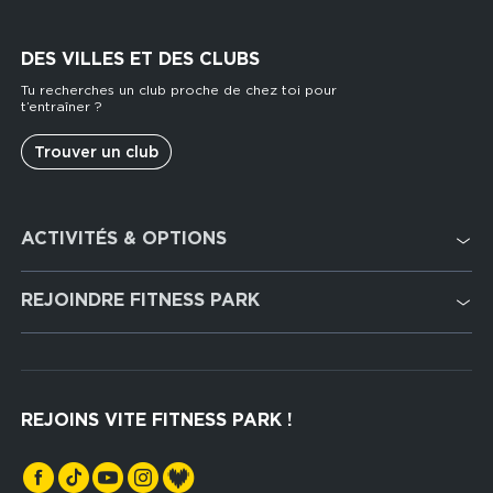
DES VILLES ET DES CLUBS
Tu recherches un club proche de chez toi pour
t’entraîner ?
Trouver un club
Footer
ACTIVITÉS & OPTIONS
services
Cardio Training
REJOINDRE FITNESS PARK
Musculation
Recrutement
Hyrox Zone
Rejoindre notre réseau
Cross Training
REJOINS VITE FITNESS PARK !
Espaces sports de force