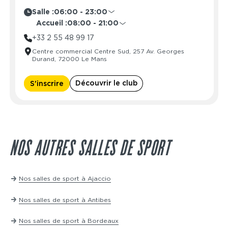
Salle :
06:00 - 23:00
Lundi
06:00 - 23:00
Accueil :
08:00 - 21:00
Mardi
06:00 - 23:00
Lundi
08:00 - 21:00
+33 2 55 48 99 17
Mercredi
06:00 - 23:00
Mardi
08:00 - 21:00
Centre commercial Centre Sud, 257 Av. Georges
Jeudi
06:00 - 23:00
Mercredi
08:00 - 21:00
Durand, 72000 Le Mans
Vendredi
06:00 - 23:00
Jeudi
08:00 - 21:00
Samedi
06:00 - 23:00
Vendredi
08:00 - 21:00
Découvrir le club
S'inscrire
Dimanche
08:00 - 23:00
Samedi
08:00 - 21:00
Dimanche
08:00 - 21:00
NOS AUTRES SALLES DE SPORT
Nos salles de sport à Ajaccio
Nos salles de sport à Antibes
Nos salles de sport à Bordeaux